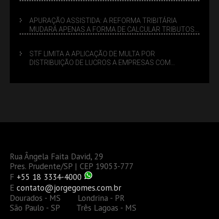
APURAÇÃO ASSISTIDA: A REFORMA TRIBITÁRIA
MUDARÁ APENAS A FORMA DE CALCULAR TRIBUTOS
OU TAMBÉM A GESTÃO DE RISCOS DAS EMPRESAS?
STF LIMITA A APLICAÇÃO DE MULTA POR
DISTRIBUIÇÃO DE LUCROS A EMPRESAS COM
DÉBITOS FEDERAIS: ANÁLISE DOS NOVOS CRITÉRIOS
Rua Ângela Faita David, 29
Pres. Prudente/SP | CEP 19053-777
F
+55 18 3334-4000
E
contato@jorgegomes.com.br
Dourados - MS Londrina - PR
São Paulo - SP Três Lagoas - MS