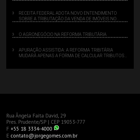
SUCESSÓRIO
RECEITA FEDERAL ADOTA NOVO ENTENDIMENTO
SOBRE A TRIBUTAÇÃO DA VENDA DE IMÓVEIS NO
LUCRO PRESUMIDO
O AGRONEGÓCIO NA REFORMA TRIBUTÁRIA
APURAÇÃO ASSISTIDA: A REFORMA TRIBITÁRIA
MUDARÁ APENAS A FORMA DE CALCULAR TRIBUTOS
OU TAMBÉM A GESTÃO DE RISCOS DAS EMPRESAS?
Rua Ângela Faita David, 29
Pres. Prudente/SP | CEP 19053-777
F
+55 18 3334-4000
E
contato@jorgegomes.com.br