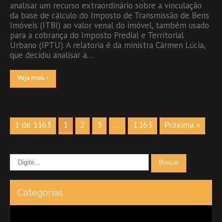
analisar um recurso extraordinário sobre a vinculação
da base de cálculo do Imposto de Transmissão de Bens
Imóveis (ITBI) ao valor venal do imóvel, também usado
para a cobrança do Imposto Predial e Territorial
Urbano (IPTU). A relatoria é da ministra Cármen Lúcia,
que decidiu analisar a…
Veja mais ›
1 de 1163
1
2
3
…
1.163
Próxima »
Categorias