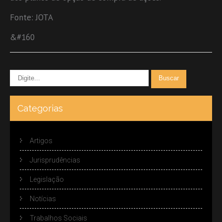
Fonte: JOTA
&#160
Categorias
Artigos
Jurisprudências
Legislação
Notícias
Trabalhos Sociais