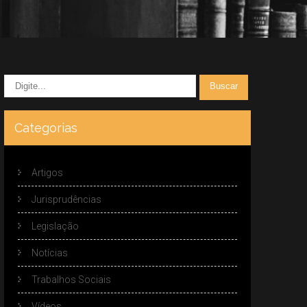
Categorias
Artigos
Jurisprudências
Legislação
Notícias
Trabalhos Sociais
Vídeos