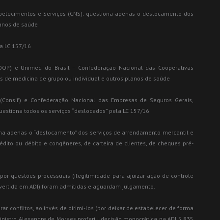
abelecimentos e Serviços (CNS): questiona apenas o deslocamento dos
lanos de saúde
la LC 157/16
COOP) e Unimed do Brasil – Confederação Nacional das Cooperativas
 de medicina de grupo ou individual e outros planos de saúde
 (Consif) e Confederação Nacional das Empresas de Seguros Gerais,
uestiona todos os serviços “deslocados” pela LC 157/16
iona apenas o “deslocamento” dos serviços de arrendamento mercantil e
édito ou débito e congêneres, de carteira de clientes, de cheques pré-
or questões processuais (ilegitimidade para ajuizar ação de controle
onvertida em ADI) foram admitidas e aguardam julgamento.
 conflitos, ao invés de dirimi-los (por deixar de estabelecer de forma
inistro Alexandre de Moraes proferiu decisão monocrática na ADI 5.835