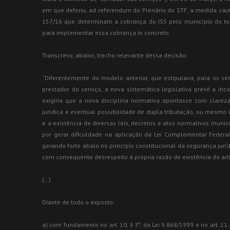
em que deferiu, ad referendum do Plenário do STF, a medida caute
157/16 que determinam a cobrança do ISS pelo município do to
para implementar essa cobrança in concreto.
Transcrevo, abaixo, trecho relevante dessa decisão:
“Diferentemente do modelo anterior, que estipulava, para os ser
prestador do serviço, a nova sistemática legislativa prevê a inc
exigiria que a nova disciplina normativa apontasse com clarez
jurídica e eventual possibilidade de dupla tributação, ou mesmo i
e a existência de diversas leis, decretos e atos normativos munic
por gerar dificuldade na aplicação da Lei Complementar Federa
gerando forte abalo no princípio constitucional da segurança jurí
com consequente desrespeito à própria razão de existência do art
(…)
Diante de todo o exposto:
a) com fundamento no art. 10, § 3º, da Lei 9.868/1999 e no art. 