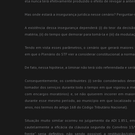
ela nunca terá efetivamente produzido o efeito de revogar a anteri
Mas onde estará a insegurança jurídica nesse cenário? Perguntar-se
A existência dessa insegurança dependerá (i) do teor da decis
matéria, (ii) do tempo que demorar para tomá-la e (iii) da modula
Tendo em vista esses parâmetros, o cenário que gerará maiores tr
em que o Plenário do STF vier a considerar constitucional a nor
De fato, nessa hipótese, a liminar não terá sido referendada e ser
Consequentemente, os contribuintes (i) serão considerados dev
tomador dos serviços durante todo o tempo em que vigorou a medi
com encargos moratórios) e, se não quiserem incorrer em maiores
durante esse mesmo período, ao município em que localizado o e
anos, nos termos do artigo 168 do Código Tributário Nacional).
Situação muito similar ocorreu no julgamento da ADI 1.851, e
cautelarmente a eficácia da cláusula segunda do Convênio 13/
frente” seria definitivo, não sendo possível a restituição/