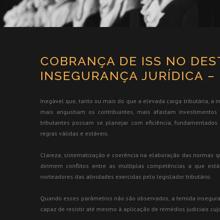
COBRANÇA DE ISS NO DES
INSEGURANÇA JURÍDICA – 
Inegável que, tanto ou mais do que a elevada carga tributária, a 
mais angustiam os contribuintes, mais afastam investimentos
tributantes possam se planejar com eficiência, fundamentado
regras válidas e estáveis.
Clareza, sistematização e coerência na elaboração das normas qu
dirimem conflitos entre as múltiplas competências a que está s
norteadores das atividades exercidas pelo legislador tributário.
Quando esses parâmetros não são observados, a temida inseguran
capaz de resistir até mesmo à aplicação de remédios judiciais cujo 