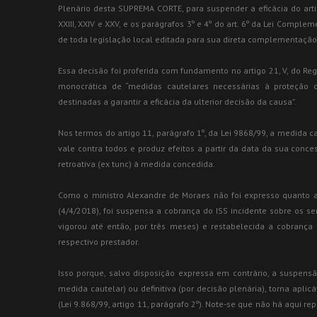
Plenário desta SUPREMA CORTE, para suspender a eficácia do arti
XXIII, XXIV e XXV, e os parágrafos 3º e 4º do art. 6º da Lei Comp
de toda legislação local editada para sua direta complementação
Essa decisão foi proferida com fundamento no artigo 21, V, do Re
monocrática de “medidas cautelares necessárias à proteção d
destinadas a garantir a eficácia da ulterior decisão da causa”.
Nos termos do artigo 11, parágrafo 1º, da Lei 9868/99, a medida 
vale contra todos e produz efeitos a partir da data da sua conce
retroativa (ex tunc) à medida concedida.
Como o ministro Alexandre de Moraes não foi expresso quanto aos
(4/4/2018), foi suspensa a cobrança do ISS incidente sobre os 
vigorou até então, por três meses) e restabelecida a cobranç
respectivo prestador.
Isso porque, salvo disposição expressa em contrário, a suspens
medida cautelar) ou definitiva (por decisão plenária), torna aplicá
(Lei 9.868/99, artigo 11, parágrafo 2º). Note-se que não há aqui re