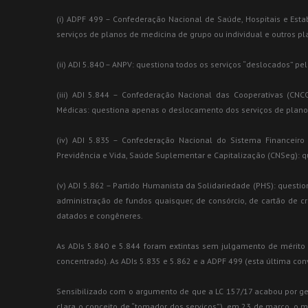
(i) ADPF 499 – Confederação Nacional de Saúde, Hospitais e Est
serviços de planos de medicina de grupo ou individual e outros p
(ii) ADI 5.840 – ANPV: questiona todos os serviços “deslocados” pe
(iii) ADI 5.844 – Confederação Nacional das Cooperativas (CN
Médicas: questiona apenas o deslocamento dos serviços de planos
(iv) ADI 5.835 – Confederação Nacional do Sistema Financeiro
Previdência e Vida, Saúde Suplementar e Capitalização (CNSeg): q
(v) ADI 5.862 – Partido Humanista da Solidariedade (PHS): quest
administração de fundos quaisquer, de consórcio, de cartão de cr
datados e congêneres.
As ADIs 5.840 e 5.844 foram extintas sem julgamento de mérito p
concentrado). As ADIs 5.835 e 5.862 e a ADPF 499 (esta última c
Sensibilizado com o argumento de que a LC 157/17 acabou por gerar
clara o conceito de “tomador dos serviços”), em 23 de março, o m