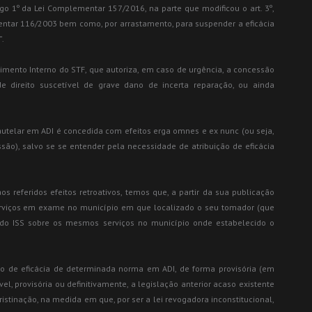
go 1º da Lei Complementar 157/2016, na parte que modificou o art. 3º,
lementar 116/2003 bem como, por arrastamento, para suspender a eficácia
”.
gimento Interno do STF, que autoriza, em caso de urgência, a concessão
e direito suscetível de grave dano de incerta reparação, ou ainda
cautelar em ADI é concedida com efeitos erga omnes e ex nunc (ou seja,
ssão), salvo se se entender pela necessidade de atribuição de eficácia
 referidos efeitos retroativos, temos que, a partir da sua publicação
serviços em exame no município em que localizado o seu tomador (que
a do ISS sobre os mesmos serviços no município onde estabelecido o
ão de eficácia de determinada norma em ADI, de forma provisória (em
vel, provisória ou definitivamente, a legislação anterior acaso existente
pristinação, na medida em que, por ser a lei revogadora inconstitucional,