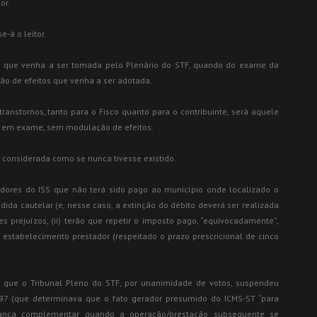
or.
-á o leitor.
ão que venha a ser tomada pelo Plenário do STF, quando do exame da
ção de efeitos que venha a ser adotada.
anstornos, tanto para o Fisco quanto para o contribuinte, será aquele
ma em exame, sem modulação de efeitos.
á considerada como se nunca tivesse existido.
edores do ISS que não terá sido pago ao município onde localizado o
da cautelar (e, nesse caso, a extinção do débito deverá ser realizada
 prejuízos, (ii) terão que repetir o imposto pago, “equivocadamente”,
stabelecimento prestador (respeitado o prazo prescricional de cinco
m que o Tribunal Pleno do STF, por unanimidade de votos, suspendeu
97 (que determinava que o fato gerador presumido do ICMS-ST “para
cobrança complementar quando a operação/prestação subsequente se