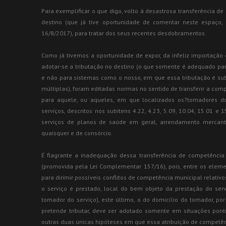
Para exemplificar o que digo, volto à desastrosa transferência d
destino (que já tive oportunidade de comentar neste espaço
16/8/2017), para tratar dos seus recentes desdobramentos.
Como já tivemos a oportunidade de expor, da infeliz importaçã
adotar-se a tributação no destino (o que somente é adequado par
e não para sistemas como o nosso, em que essa tributação é su
múltiplas), foram editadas normas no sentido de transferir a co
para aquele, ou aqueles, em que localizados os?tomadores dos
serviços, descritos nos subitens 4.22, 4.23, 5.09, 10.04, 15.01 e
serviços de planos de saúde em geral, arrendamento mercantil
quaisquer e de consórcio.
É flagrante a inadequação dessa transferência de competência 
(promovida pela Lei Complementar 157/16), pois, entre os elem
para dirimir possíveis conflitos de competência municipal relativ
o serviço é prestado, local do bem objeto da prestação do servi
tomador do serviço), este último, o do domicílio do tomador, p
pretende tributar, deve ser adotado somente em situações pont
outras duas únicas hipóteses em que essa atribuição de competênci