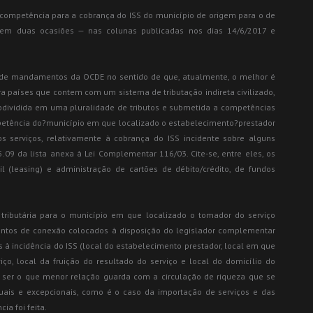
e competência para a cobrança do ISS do município de origem para o de
, em duas ocasiões — nas colunas publicadas nos dias 14/6/2017 e
o de mandamentos da OCDE no sentido de que, atualmente, o melhor é
a países que contem com um sistema de tributação indireta civilizado,
bdividida em uma pluralidade de tributos e submetida a competências
mpetência do?município em que localizado o estabelecimento?prestador
 serviços, relativamente à cobrança do ISS incidente sobre alguns
 15.09 da lista anexa à Lei Complementar 116/03. Cite-se, entre eles, os
 (leasing) e administração de cartões de débito/crédito, de fundos
tributária para o município em que localizado o tomador do serviço
entos de conexão colocados à disposição do legislador complementar
os à incidência do ISS (local do estabelecimento prestador, local em que
ço, local da fruição do resultado do serviço e local do domicílio do
or ser o que menor relação guarda com a circulação de riqueza que se
uais e excepcionais, como é o caso da importação de serviços e das
a foi feita.