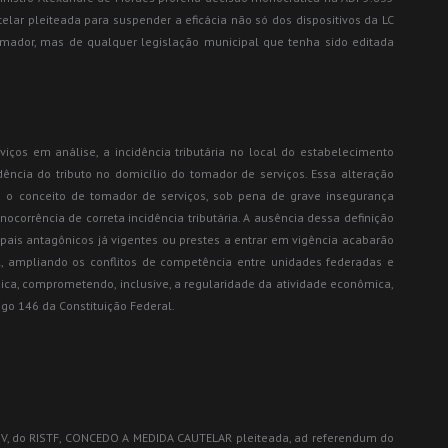
lar pleiteada para suspender a eficácia não só dos dispositivos da LC
mador, mas de qualquer legislação municipal que tenha sido editada
viços em análise, a incidência tributária no local do estabelecimento
idência do tributo no domicílio do tomador de serviços. Essa alteração
a o conceito de tomador de serviços, sob pena de grave insegurança
nocorrência de correta incidência tributária. A ausência dessa definição
ipais antagônicos já vigentes ou prestes a entrar em vigência acabarão
l, ampliando os conflitos de competência entre unidades federadas e
dica, comprometendo, inclusive, a regularidade da atividade econômica,
igo 146 da Constituição Federal.
21, V, do RISTF, CONCEDO A MEDIDA CAUTELAR pleiteada, ad referendum do