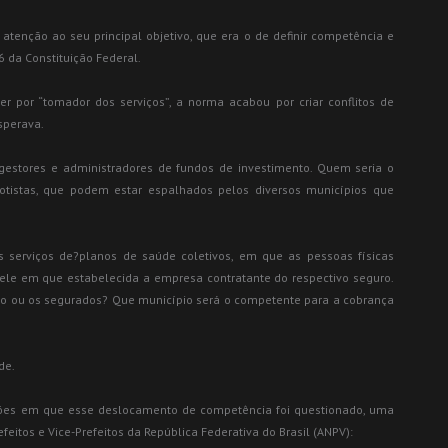
 atenção ao seu principal objetivo, que era o de definir competência e
6 da Constituição Federal.
er por “tomador dos serviços”, a norma acabou por criar conflitos de
sperava.
 gestores e administradores de fundos de investimento. Quem seria o
cotistas, que podem estar espalhados pelos diversos municípios que
 serviços de?planos de saúde coletivos, em que as pessoas físicas
le em que estabelecida a empresa contratante do respectivo seguro.
ro ou os segurados? Que município será o competente para a cobrança
de.
ações em que esse deslocamento de competência foi questionado, uma
feitos e Vice-Prefeitos da República Federativa do Brasil (ANPV):