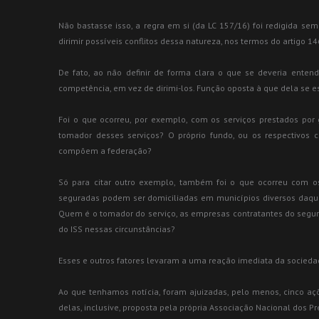
Não bastasse isso, a regra em si (da LC 157/16) foi redigida sem
dirimir possíveis conflitos dessa natureza, nos termos do artigo 14
De fato, ao não definir de forma clara o que se deveria entend
competência, em vez de dirimi-los. Função oposta à que dela se e
Foi o que ocorreu, por exemplo, com os serviços prestados por
tomador desses serviços? O próprio fundo, ou os respectivos 
compõem a federação?
Só para citar outro exemplo, também foi o que ocorreu com os
seguradas podem ser domiciliadas em municípios diversos daque
Quem é o tomador do serviço, as empresas contratantes do segu
do ISS nessas circunstâncias?
Esses e outros fatores levaram a uma reação imediata da socieda
Ao que tenhamos notícia, foram ajuizadas, pelo menos, cinco 
delas, inclusive, proposta pela própria Associação Nacional dos Pre