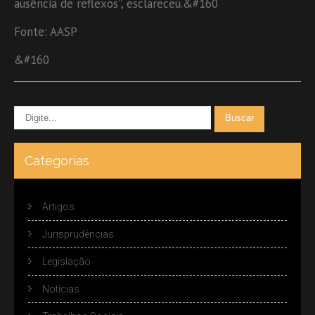
ausência de reflexos”, esclareceu.&#160
Fonte: AASP
&#160
Categorias
Artigos
Jurisprudências
Legislação
Notícias