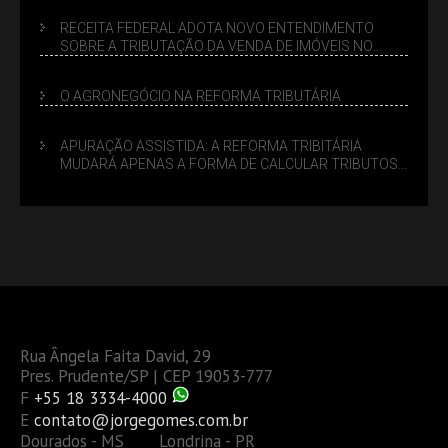
RECEITA FEDERAL ADOTA NOVO ENTENDIMENTO
SOBRE A TRIBUTAÇÃO DA VENDA DE IMÓVEIS NO
LUCRO PRESUMIDO
O AGRONEGÓCIO NA REFORMA TRIBUTÁRIA
APURAÇÃO ASSISTIDA: A REFORMA TRIBITÁRIA
MUDARÁ APENAS A FORMA DE CALCULAR TRIBUTOS
OU TAMBÉM A GESTÃO DE RISCOS DAS EMPRESAS?
Rua Ângela Faita David, 29
Pres. Prudente/SP | CEP 19053-777
F
+55 18 3334-4000
E
contato@jorgegomes.com.br
Dourados - MS Londrina - PR