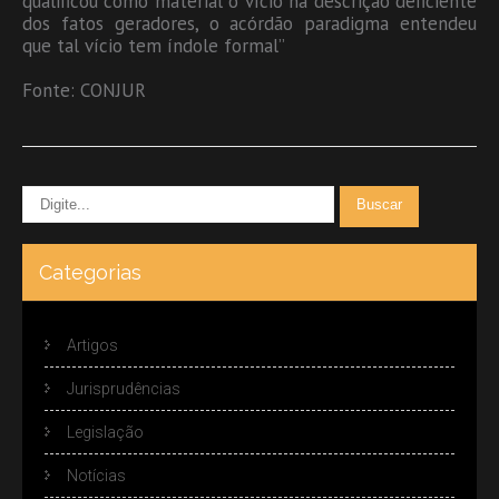
qualificou como material o vício na descrição deficiente
dos fatos geradores, o acórdão paradigma entendeu
que tal vício tem índole formal”
Fonte: CONJUR
Categorias
Artigos
Jurisprudências
Legislação
Notícias