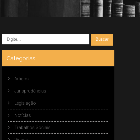
Categorias
Artigos
Jurisprudências
Legislação
Notícias
Trabalhos Sociais
Vídeos