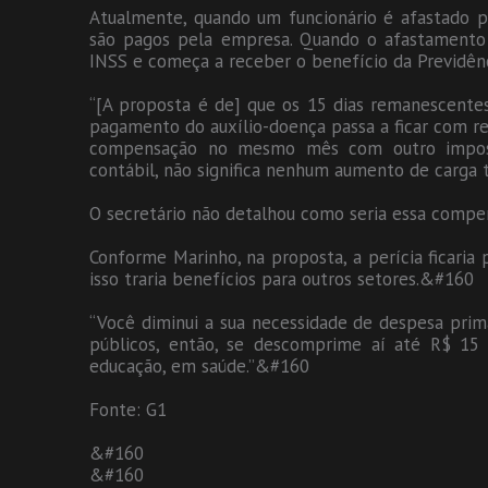
Atualmente, quando um funcionário é afastado po
são pagos pela empresa. Quando o afastamento 
INSS e começa a receber o benefício da Previdê
“[A proposta é de] que os 15 dias remanescentes 
pagamento do auxílio-doença passa a ficar com r
compensação no mesmo mês com outro impost
contábil, não significa nenhum aumento de carga tr
O secretário não detalhou como seria essa comp
Conforme Marinho, na proposta, a perícia ficaria
isso traria benefícios para outros setores.&#160
“Você diminui a sua necessidade de despesa prim
públicos, então, se descomprime aí até R$ 15 
educação, em saúde.”&#160
Fonte: G1
&#160
&#160