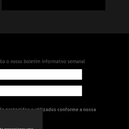
CALCULAR TRIBUTOS OU TAMBÉM A GESTÃO
DE RISCOS DAS EMPRESAS?
eba o nosso boletim informativo semanal
o protegidos e utilizados conforme a nossa