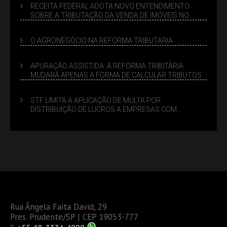
RECEITA FEDERAL ADOTA NOVO ENTENDIMENTO
SOBRE A TRIBUTAÇÃO DA VENDA DE IMÓVEIS NO
LUCRO PRESUMIDO
O AGRONEGÓCIO NA REFORMA TRIBUTÁRIA
APURAÇÃO ASSISTIDA: A REFORMA TRIBITÁRIA
MUDARÁ APENAS A FORMA DE CALCULAR TRIBUTOS
OU TAMBÉM A GESTÃO DE RISCOS DAS EMPRESAS?
STF LIMITA A APLICAÇÃO DE MULTA POR
DISTRIBUIÇÃO DE LUCROS A EMPRESAS COM
DÉBITOS FEDERAIS: ANÁLISE DOS NOVOS CRITÉRIOS
Rua Ângela Faita David, 29
Pres. Prudente/SP | CEP 19053-777