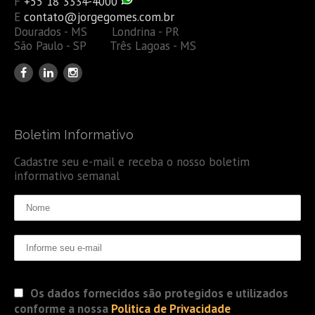
F
+55 18 3334-4000
E
contato@jorgegomes.com.br
Dourados - MS Londrina - PR
São Paulo - SP Três Lagoas - MS
Boletim Informativo
Cadastre seu e-mail e receba o nosso boletim
informativo semanal
Os dados fornecidos são protegidos e utilizados
conforme a nossa
Politica de Privacidade