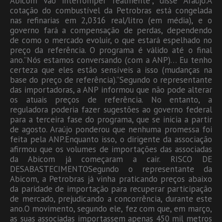
Abicom vão interromper realmente”, disse Araújo.A
cotação do combustível da Petrobras está congelada
nas refinarias em 2,0316 real/litro (em média), e o
governo fará a compensação de perdas, dependendo
de como o mercado evoluir, o que estará espelhado no
preço da referência. O programa é válido até o final
ano.”Nós estamos conversando (com a ANP)… Eu tenho
certeza que eles estão sensíveis a isso (mudanças na
base do preço de referência).”Segundo o representante
das importadoras, a ANP informou que não pode alterar
os atuais preços de referência. No entanto, a
reguladora poderia fazer sugestões ao governo federal
para a terceira fase do programa, que se inicia a partir
de agosto. Araújo ponderou que nenhuma promessa foi
feita pela ANP.Enquanto isso, o dirigente da associação
afirmou que os volumes de importações das associadas
da Abicom já começaram a cair. RISCO DE
DESABASTECIMENTOSegundo o representante da
Abicom, a Petrobras já vinha praticando preços abaixo
da paridade de importação para recuperar participação
de mercado, prejudicando a concorrência, durante este
ano.O movimento, segundo ele, fez com que, em março,
as suas associadas importassem apenas 450 mil metros