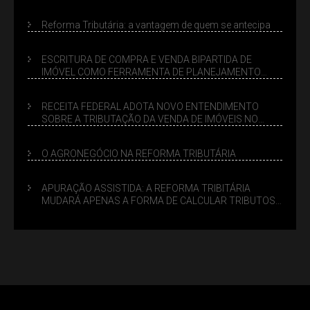
Reforma Tributária: a vantagem de quem se antecipa
ESCRITURA DE COMPRA E VENDA BIPARTIDA DE
IMÓVEL COMO FERRAMENTA DE PLANEJAMENTO
SUCESSÓRIO
RECEITA FEDERAL ADOTA NOVO ENTENDIMENTO
SOBRE A TRIBUTAÇÃO DA VENDA DE IMÓVEIS NO
LUCRO PRESUMIDO
O AGRONEGÓCIO NA REFORMA TRIBUTÁRIA
APURAÇÃO ASSISTIDA: A REFORMA TRIBITÁRIA
MUDARÁ APENAS A FORMA DE CALCULAR TRIBUTOS
OU TAMBÉM A GESTÃO DE RISCOS DAS EMPRESAS?