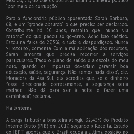
Mourão, 71, diz que os políticos usam o dinheiro público
“por meio da corrupção”.
Para a funcionária pública aposentada Sarah Barbosa,
68, é um “grande absurdo” o que precisa ser declarado.
Contribuinte há 50 anos, ressalta que “nunca viu
retorno” do que pagou ao governo. “Acho isso caótico.
Estou na faixa de 27,5%, e tudo é desperdiçado. Nunca
vi retorno”, comenta. Com a má aplicação dos recursos,
Sarah lamenta que precisa recorrer a serviços
particulares. “Pago o plano de saúde e a escola do meu
neto, quando os impostos deveriam garantir boa
educação, saúde, segurança. Não temos nada disso”, diz.
Moradora da Asa Sul, ela acredita que, se o dinheiro
fosse direcionado corretamente, a segurança seria
melhor. “Não dá para sair à noite e fazer uma
caminhada”, reclama.
Na lanterna
A carga tributária brasileira atingiu 32,43% do Produto
Interno Bruto (PIB) em 2017, segundo a Receita. Estudo
do IBPT aponta que o Brasil ocupa a última posição no