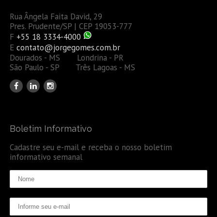
Rua Ângela Faita David, 29
Pres. Prudente/SP | CEP 19053-777
F
+55 18 3334-4000
E
contato@jorgegomes.com.br
Dourados - MS Londrina - PR
São Paulo - SP Três Lagoas - MS
Boletim Informativo
Cadastre seu e-mail e receba o nosso boletim
informativo semanal