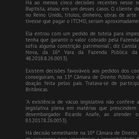
Há ao menos cinco decisões recentes nesse sen
Baptista, atuou em um desses casos. O cliente 
no Reino Unido, títulos, dinheiro, obras de ar
tivesse que pagar o ITCMD, seriam aproximadamen
Ela entrou com um pedido de tutela para impedi
tenha que garantir o valor cobrado pela Fazenda
sofra alguma constrição patrimonial”, diz Camila 
Nova, da 16ª Vara da Fazenda Pública da
48.2018.8.26.0053).
Existem decisões favoráveis aos pedidos dos con
conseguiram, na 13ª Câmara de Direito Público 
doação feita pelos pais. Tratava-se de partici
Britânicas.
“A existência de vácuo legislativo não confere
legislativa plena em matérias que prescindem 
desembargador Ricardo Anafe, ao atender o
83.2017.8.26.0053).
Há decisão semelhante na 10ª Câmara de Direito 