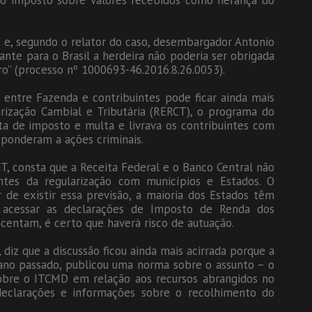
 do imposto sobre valores recebidos como herança do
 e, segundo o relator do caso, desembargador Antonio
ante para o Brasil a herdeira não poderia ser obrigada
ro” (processo nº 1000693-46.2016.8.26.0053).
entre Fazenda e contribuintes pode ficar ainda mais
rização Cambial e Tributária (RERCT), o programa do
ta de imposto e multa e livrava os contribuintes com
sponderam a ações criminais.
CT, consta que a Receita Federal e o Banco Central não
ntes da regularização com municípios e Estados. O
 de existir essa previsão, a maioria dos Estados têm
 acessar as declarações de Imposto de Renda dos
scentam, é certo que haverá risco de autuação.
, diz que a discussão ficou ainda mais acirrada porque a
 ano passado, publicou uma norma sobre o assunto – o
obre o ITCMD em relação aos recursos abrangidos no
eclarações e informações sobre o recolhimento do