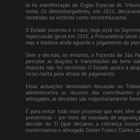
Já há manifestação do Órgão Especial do Tribuna
tema. Os desembargadores, em 2011, declarar
recebidas no exterior como inconstitucional.
O Estado recorreu e o caso, hoje, está no Suprem
repercussão geral em 2015, a Procuradoria-Geral 
mas a matéria ainda aguarda o julgamento do plená
Sem a decisão, no entanto, a Fazenda de São Pa
percebe as doações e transmissões de bens nas
imposto não foi recolhido. O Estado aplica a alí
inclui multa pelo atraso do pagamento.
Essas autuações demandam discussão no Tribun
administrativa os recursos dos contribuintes p
advogados, as decisões são majoritariamente favor
É para evitar todo esse processo que eles têm s
preventivas – por meio de mandado de segurança 
decisão do TJ [que declarou a cobrança inconsti
contextualiza o advogado Daniel Franco Clarke, do 