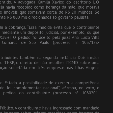
tido. A advogada Camila Xavier, do escritório L.O.
dela havia recebido como herança da mãe, que morava
te e imóveis que somavam cerca de R$ 20 milhões. Se
te R$ 800 mil direcionados ao governo paulista.
r a cobrança. “Essa medida evita que o contribuinte
 mediante um depósito judicial, por exemplo, ou que
Xavier. O pedido foi aceito pela juíza Ana Luiza Villa
 Comarca de São Paulo (processo nº 1037128-
tribuintes também na segunda instância. Dois irmãos
do TJ-SP, o direito de não recolher ITCMD sobre uma
pação societária em três empresas nas Ilhas Virgens
 ao Estado a possibilidade de exercer a competência
de lei complementar nacional”, afirmou, no voto, o
 pedido do contribuinte (processo nº 1060201-
Público. A contribuinte havia ingressado com mandado