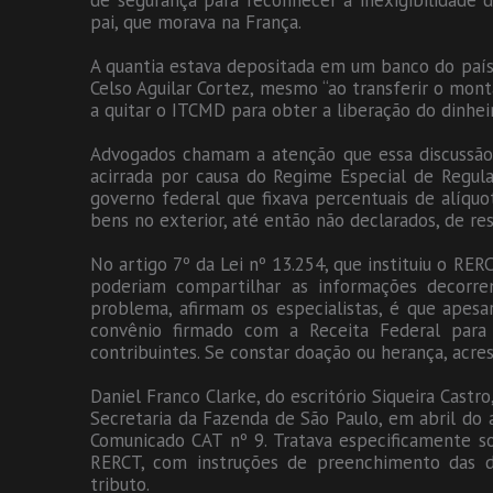
de segurança para reconhecer a inexigibilidade
pai, que morava na França.
A quantia estava depositada em um banco do país
Celso Aguilar Cortez, mesmo “ao transferir o mont
a quitar o ITCMD para obter a liberação do dinhei
Advogados chamam a atenção que essa discussão 
acirrada por causa do Regime Especial de Regula
governo federal que fixava percentuais de alíquo
bens no exterior, até então não declarados, de re
No artigo 7º da Lei nº 13.254, que instituiu o RER
poderiam compartilhar as informações decorre
problema, afirmam os especialistas, é que apesar
convênio firmado com a Receita Federal para
contribuintes. Se constar doação ou herança, acre
Daniel Franco Clarke, do escritório Siqueira Castro
Secretaria da Fazenda de São Paulo, em abril do
Comunicado CAT nº 9. Tratava especificamente s
RERCT, com instruções de preenchimento das d
tributo.