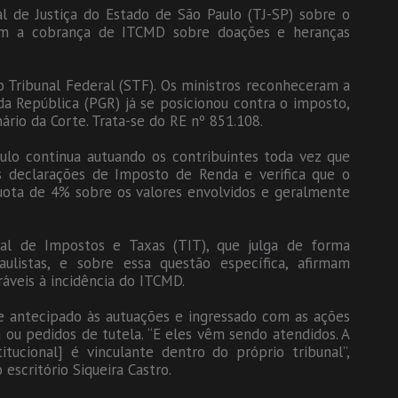
l de Justiça do Estado de São Paulo (TJ-SP) sobre o
am a cobrança de ITCMD sobre doações e heranças
o Tribunal Federal (STF). Os ministros reconheceram a
da República (PGR) já se posicionou contra o imposto,
rio da Corte. Trata-se do RE nº 851.108.
ulo continua autuando os contribuintes toda vez que
 declarações de Imposto de Renda e verifica que o
quota de 4% sobre os valores envolvidos e geralmente
al de Impostos e Taxas (TIT), que julga de forma
aulistas, e sobre essa questão específica, afirmam
áveis à incidência do ITCMD.
e antecipado às autuações e ingressado com as ações
ou pedidos de tutela. “E eles vêm sendo atendidos. A
tucional] é vinculante dentro do próprio tribunal”,
escritório Siqueira Castro.