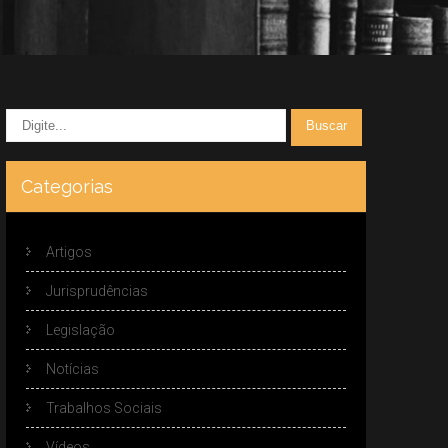
Categorias
Artigos
Jurisprudências
Legislação
Notícias
Trabalhos Sociais
Vídeos