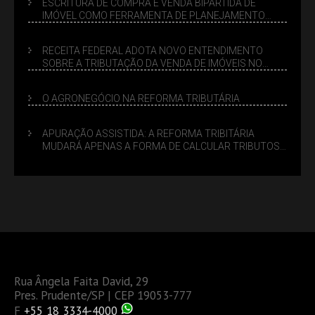
ESCRITURA DE COMPRA E VENDA BIPARTIDA DE
IMÓVEL COMO FERRAMENTA DE PLANEJAMENTO
SUCESSÓRIO
RECEITA FEDERAL ADOTA NOVO ENTENDIMENTO
SOBRE A TRIBUTAÇÃO DA VENDA DE IMÓVEIS NO
LUCRO PRESUMIDO
O AGRONEGÓCIO NA REFORMA TRIBUTÁRIA
APURAÇÃO ASSISTIDA: A REFORMA TRIBITÁRIA
MUDARÁ APENAS A FORMA DE CALCULAR TRIBUTOS
OU TAMBÉM A GESTÃO DE RISCOS DAS EMPRESAS?
Rua Ângela Faita David, 29
Pres. Prudente/SP | CEP 19053-777
F
+55 18 3334-4000