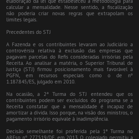
elaboração da lei que estabeleceu a metodologia para
calcular a mensalidade. Nesse sentido, a fiscalização
não poderia criar novas regras que extrapolam os
limites legais.
Precedentes do STJ
A Fazenda e os contribuintes levaram ao Judiciário a
controvérsia relativa à exclusão das empresas que
pagavam parcelas do Refis consideradas irrisórias pela
Receita. Ao analisar a matéria, o Superior Tribunal de
Justiça (STJ) firmou posicionamento mais favorável à
PGFN, em recursos especiais como o de nº
1.187.845/ES, julgado em 2010.
Na ocasião, a 2ª Turma do STJ entendeu que os
contribuintes podem ser excluídos do programa se a
Receita constatar que a mensalidade é incapaz de
amortizar a dívida. Isso porque, na visão dos ministros, o
pagamento irrisório equivale à inadimplência.
Decisão semelhante foi proferida pela 1ª Turma no
AREsp nº 277.519/DF, em 2013. O colegiado permitiu a