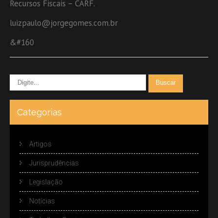
Recursos Fiscais – CARF.
luizpaulo@jorgegomes.com.br
&#160
Categorias
Artigos
Jurisprudências
Legislação
Notícias