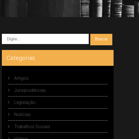
Categorias
Artigos
Jurisprudências
Legislação
Notícias
Trabalhos Sociais
Vídeos