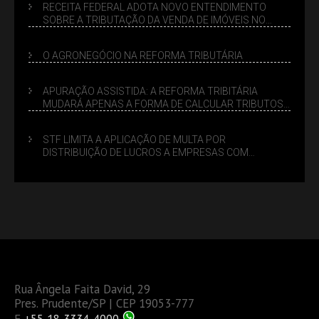
RECEITA FEDERAL ADOTA NOVO ENTENDIMENTO
SOBRE A TRIBUTAÇÃO DA VENDA DE IMÓVEIS NO
LUCRO PRESUMIDO
O AGRONEGÓCIO NA REFORMA TRIBUTÁRIA
APURAÇÃO ASSISTIDA: A REFORMA TRIBITÁRIA
MUDARÁ APENAS A FORMA DE CALCULAR TRIBUTOS
OU TAMBÉM A GESTÃO DE RISCOS DAS EMPRESAS?
STF LIMITA A APLICAÇÃO DE MULTA POR
DISTRIBUIÇÃO DE LUCROS A EMPRESAS COM
DÉBITOS FEDERAIS: ANÁLISE DOS NOVOS CRITÉRIOS
Rua Ângela Faita David, 29
Pres. Prudente/SP | CEP 19053-777
F
+55 18 3334-4000