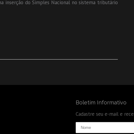
 na inserção do Simples Nacional no sistema tributário
Boletim Informativo
Cadastre seu e-mail e rec