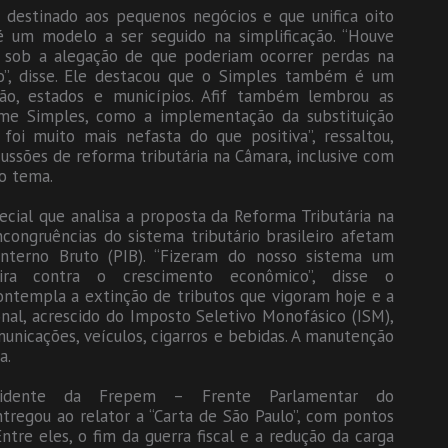
destinado aos pequenos negócios e que unifica oito
um modelo a ser seguido na simplificação. “Houve
, sob a alegação de que poderiam ocorrer perdas na
io”, disse. Ele destacou que o Simples também é um
ão, estados e municípios. Afif também lembrou as
gime Simples, como a implementação da substituição
a foi muito mais nefasta do que positiva”, ressaltou,
ussões de reforma tributária na Câmara, inclusive com
no tema.
ecial que analisa a proposta da Reforma Tributária na
ongruências do sistema tributário brasileiro afetam
nterno Bruto (PIB). “Fizeram do nosso sistema um
pira contra o crescimento econômico”, disse o
templa a extinção de tributos que vigoram hoje e a
nal, acrescido do Imposto Seletivo Monofásico (ISM),
unicações, veículos, cigarros e bebidas. A manutenção
a.
sidente da Frepem – Frente Parlamentar do
regou ao relator a “Carta de São Paulo”, com pontos
ntre eles, o fim da guerra fiscal e a redução da carga