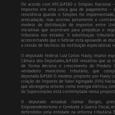
De acordo com Afif,&#160 o Simples Nacional – 
impostos em uma única guia de pagamento – é 
resistência quando o Simples foi implementado
arrecadação, mas ocorreu justamente o contrár
modelo de distribuição de impostos entre Uni
iniciativas que ocorreram para prejudicar o re
tributária nos estados. “A substituição tributári
acrescentando que o Sebrae está apoiando as disc
a cessão de técnicos da instituição especialistas 
O deputado federal Luiz Carlos Hauly, relator esp
Câmara dos Deputados,&#160 ressaltou que as inc
de forma decisiva o crescimento do Produto I
verdadeiro manicômio tributário, que cons
deputado.&#160 O modelo proposto por Hauly con
criação do Imposto de Valor Agregado (IVA) Nacio
que abrangeria setores como energia elétrica, com
do Supersimples está contemplada nessa propost
O deputado estadual Itamar Borges, pre
Empreendedorismo e Combate à Guerra Fiscal, ent
defendidos pela entidade na reforma tributária. E