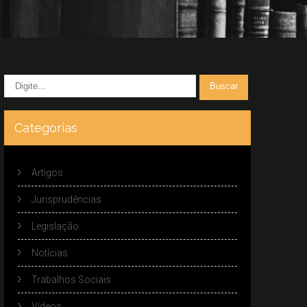
Categorias
Artigos
Jurisprudências
Legislação
Notícias
Trabalhos Sociais
Vídeos