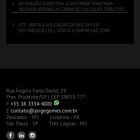
APURAÇÃO ASSISTIDA: A REFORMA TRIBITÁRIA
MUDARÁ APENAS A FORMA DE CALCULAR TRIBUTOS
OU TAMBÉM A GESTÃO DE RISCOS DAS EMPRESAS?
STF LIMITA A APLICAÇÃO DE MULTA POR
DISTRIBUIÇÃO DE LUCROS A EMPRESAS COM
DÉBITOS FEDERAIS: ANÁLISE DOS NOVOS CRITÉRIOS
Rua Ângela Faita David, 29
Pres. Prudente/SP | CEP 19053-777
F
+55 18 3334-4000
E
contato@jorgegomes.com.br
Dourados - MS Londrina - PR
São Paulo - SP Três Lagoas - MS