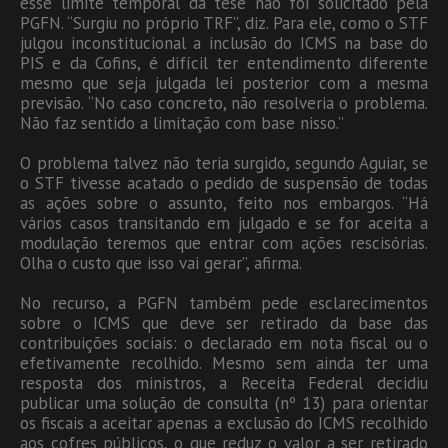
esse limite temporal da tese não foi solicitado pela
PGFN. “Surgiu no próprio TRF”, diz. Para ele, como o STF
julgou inconstitucional a inclusão do ICMS na base do
PIS e da Cofins, é difícil ter entendimento diferente
mesmo que seja julgada lei posterior com a mesma
previsão. “No caso concreto, não resolveria o problema.
Não faz sentido a limitação com base nisso.”
O problema talvez não teria surgido, segundo Aguiar, se
o STF tivesse acatado o pedido de suspensão de todas
as ações sobre o assunto, feito nos embargos. “Há
vários casos transitando em julgado e se for aceita a
modulação teremos que entrar com ações rescisórias.
Olha o custo que isso vai gerar”, afirma.
No recurso, a PGFN também pede esclarecimentos
sobre o ICMS que deve ser retirado da base das
contribuições sociais: o declarado em nota fiscal ou o
efetivamente recolhido. Mesmo sem ainda ter uma
resposta dos ministros, a Receita Federal decidiu
publicar uma solução de consulta (nº 13) para orientar
os fiscais a aceitar apenas a exclusão do ICMS recolhido
aos cofres públicos, o que reduz o valor a ser retirado