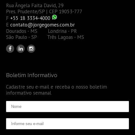
Rua Ângela Faita David, 29
Pres. Prudente/SP | CEP 19053-777
F
+55 18 3334-4000
E
contato@jorgegomes.com.br
Dourados - MS Londrina - PR
São Paulo - SP Três Lagoas - MS
Boletim Informativo
Cadastre seu e-mail e receba o nosso boletim
informativo semanal