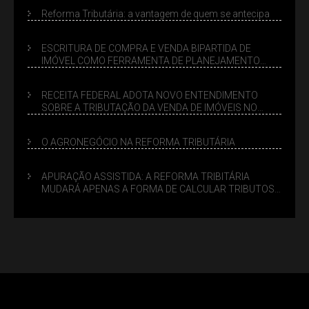
Reforma Tributária: a vantagem de quem se antecipa
ESCRITURA DE COMPRA E VENDA BIPARTIDA DE
IMÓVEL COMO FERRAMENTA DE PLANEJAMENTO
SUCESSÓRIO
RECEITA FEDERAL ADOTA NOVO ENTENDIMENTO
SOBRE A TRIBUTAÇÃO DA VENDA DE IMÓVEIS NO
LUCRO PRESUMIDO
O AGRONEGÓCIO NA REFORMA TRIBUTÁRIA
APURAÇÃO ASSISTIDA: A REFORMA TRIBITÁRIA
MUDARÁ APENAS A FORMA DE CALCULAR TRIBUTOS
OU TAMBÉM A GESTÃO DE RISCOS DAS EMPRESAS?