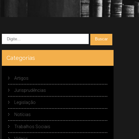
Categorias
Artigos
Jurisprudências
Legislação
Notícias
Trabalhos Sociais
Vídeos