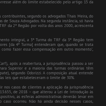
rresse além do limite estabelecido pelo artigo 15 da
contribuintes, segundo os advogados Thais Meira, do
as de Souza Advogados. Na segunda instância, só havia
 TRF da 2ª Região por volta dos anos 2000, acrescenta
imento integral, a 3ª Turma do TRF da 3ª Região tem
ores [da 4ª Turma] entenderam que, quando se trata
ria como fazer essa compensação em outro momento”,
arf), após a reabertura, a jurisprudência passou a ser
mara Superior e a maioria das turmas ordinárias têm
pate), segundo Odorizzi. A composição atual entende
as leis que estabeleceram o limite de 30%.
 nos casos de clientes a aplicação da jurisprudência
13.655, de 2018 – que alterou a Lei de Introdução às
positivo, as esferas administrativas deverão levar em
 caso ocorreu. Não há ainda decisão nesses casos,