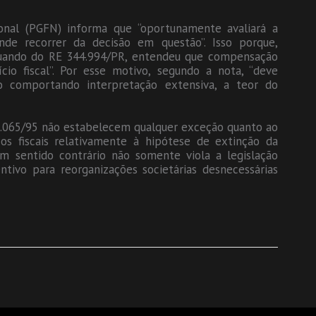
onal (PGFN) informa que “oportunamente avaliará a
nde recorrer da decisão em questão”. Isso porque,
 quando do RE 344.994/PR, entendeu que compensação
ício fiscal”. Por esse motivo, segundo a nota, “deve
não comportando interpretação extensiva, a teor do
 9.065/95 não estabelecem qualquer exceção quanto ao
s fiscais relativamente à hipótese de extinção da
m sentido contrário não somente viola a legislação
tivo para reorganizações societárias desnecessárias