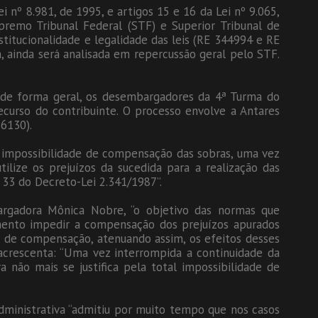
i nº 8.981, de 1995, e artigos 15 e 16 da Lei nº 9.065,
premo Tribunal Federal (STF) e Superior Tribunal de
titucionalidade e legalidade das leis (RE 344994 e RE
 ainda será analisada em repercussão geral pelo STF.
 de forma geral, os desembargadores da 4ª Turma do
curso do contribuinte. O processo envolve a Antares
.6130).
 a impossibilidade de compensação das sobras, uma vez
ilize os prejuízos da sucedida para a realização das
33 do Decreto-Lei 2.341/1987”.
rgadora Mônica Nobre, “o objetivo das normas que
mento impedir a compensação dos prejuízos apurados
s de compensação, atenuando assim, os efeitos desses
 acrescenta: “Uma vez interrompida a continuidade da
a não mais se justifica pela total impossibilidade de
administrativa “admitiu por muito tempo que nos casos