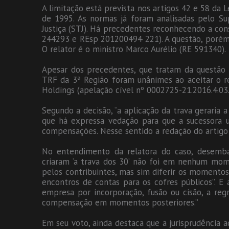
A limitação está prevista nos artigos 42 e 58 da Le
de 1995. As normas já foram analisadas pelo Su
Justiça (STJ). Há precedentes reconhecendo a cons
244293 e REsp 201200494 221). A questão, porém,
O relator é o ministro Marco Aurélio (RE 591340).
Apesar dos precedentes, que tratam da questão
TRF da 3ª Região foram unânimes ao aceitar o re
Holdings (apelação cível nº 0002725-21.2016.4.03
Segundo a decisão, “a aplicação da trava geraria
que há expressa vedação para que a sucessora ut
compensações. Nesse sentido a redação do artigo 
No entendimento da relatora do caso, desemba
criaram ‘a trava dos 30’ não foi em nenhum mo
pelos contribuintes, mas sim diferir os momento
encontros de contas para os cofres públicos”. E
empresa por incorporação, fusão ou cisão, a regr
compensação em momentos posteriores.”
Em seu voto, ainda destaca que a jurisprudência 