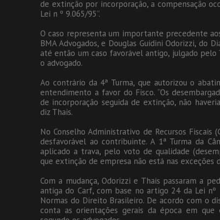
de extinção por incorporação, a compensação oco
Lei n º 9.065/95”.
O caso representa um importante precedente aos 
BMA Advogados, e Douglas Guidini Odorizzi, do Di
até então um caso favorável antigo, julgado pelo
o advogado.
Ao contrário da 4ª Turma, que autorizou o abat
entendimento a favor do Fisco. “Os desembargad
de incorporação seguida de extinção, não have
diz Thais.
No Conselho Administrativo de Recursos Fiscais (C
desfavorável ao contribuinte. A 1ª Turma da Câ
aplicado a trava, pelo voto de qualidade (desem
que extinção de empresa não está nas exceções d
Com a mudança, Odorizzi e Thais passaram a pedir
antiga do Carf, com base no artigo 24 da Lei nº 
Normas do Direito Brasileiro. De acordo com o dis
conta as orientações gerais da época em que o