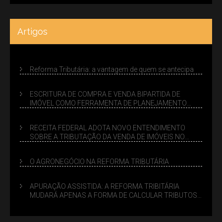
Artigos
Reforma Tributária: a vantagem de quem se antecipa
ESCRITURA DE COMPRA E VENDA BIPARTIDA DE
IMÓVEL COMO FERRAMENTA DE PLANEJAMENTO
SUCESSÓRIO
RECEITA FEDERAL ADOTA NOVO ENTENDIMENTO
SOBRE A TRIBUTAÇÃO DA VENDA DE IMÓVEIS NO
LUCRO PRESUMIDO
O AGRONEGÓCIO NA REFORMA TRIBUTÁRIA
APURAÇÃO ASSISTIDA: A REFORMA TRIBITÁRIA
MUDARÁ APENAS A FORMA DE CALCULAR TRIBUTOS
OU TAMBÉM A GESTÃO DE RISCOS DAS EMPRESAS?