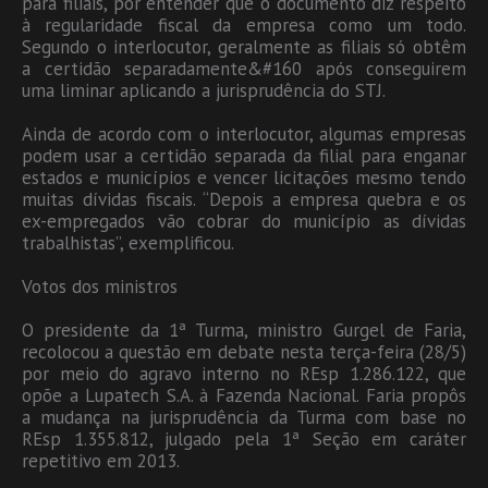
para filiais, por entender que o documento diz respeito
à regularidade fiscal da empresa como um todo.
Segundo o interlocutor, geralmente as filiais só obtêm
a certidão separadamente&#160 após conseguirem
uma liminar aplicando a jurisprudência do STJ.
Ainda de acordo com o interlocutor, algumas empresas
podem usar a certidão separada da filial para enganar
estados e municípios e vencer licitações mesmo tendo
muitas dívidas fiscais. “Depois a empresa quebra e os
ex-empregados vão cobrar do município as dívidas
trabalhistas”, exemplificou.
Votos dos ministros
O presidente da 1ª Turma, ministro Gurgel de Faria,
recolocou a questão em debate nesta terça-feira (28/5)
por meio do agravo interno no REsp 1.286.122, que
opõe a Lupatech S.A. à Fazenda Nacional. Faria propôs
a mudança na jurisprudência da Turma com base no
REsp 1.355.812, julgado pela 1ª Seção em caráter
repetitivo em 2013.