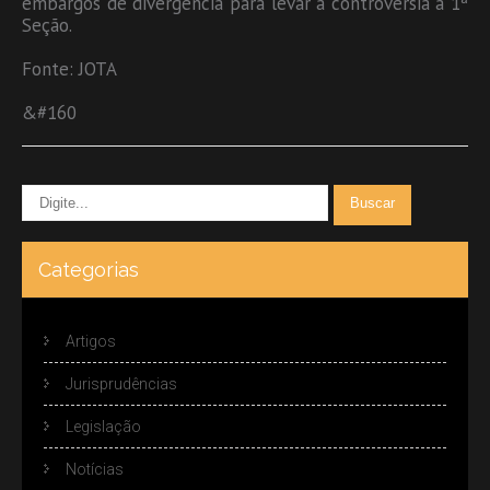
embargos de divergência para levar a controvérsia à 1ª
Seção.
Fonte: JOTA
&#160
Categorias
Artigos
Jurisprudências
Legislação
Notícias