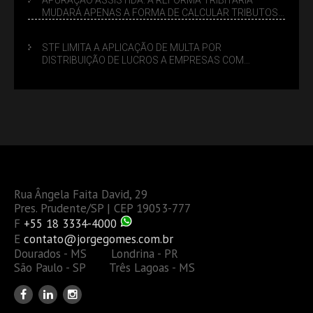
MUDARÁ APENAS A FORMA DE CALCULAR TRIBUTOS
OU TAMBÉM A GESTÃO DE RISCOS DAS EMPRESAS?
STF LIMITA A APLICAÇÃO DE MULTA POR
DISTRIBUIÇÃO DE LUCROS A EMPRESAS COM
DÉBITOS FEDERAIS: ANÁLISE DOS NOVOS CRITÉRIOS
Rua Ângela Faita David, 29
Pres. Prudente/SP | CEP 19053-777
F
+55 18 3334-4000
E
contato@jorgegomes.com.br
Dourados - MS Londrina - PR
São Paulo - SP Três Lagoas - MS