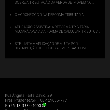
SOBRE A TRIBUTAÇÃO DA VENDA DE IMÓVEIS NO
LUCRO PRESUMIDO
O AGRONEGÓCIO NA REFORMA TRIBUTÁRIA
APURAÇÃO ASSISTIDA: A REFORMA TRIBITÁRIA
MUDARÁ APENAS A FORMA DE CALCULAR TRIBUTOS
OU TAMBÉM A GESTÃO DE RISCOS DAS EMPRESAS?
STF LIMITA A APLICAÇÃO DE MULTA POR
DISTRIBUIÇÃO DE LUCROS A EMPRESAS COM
DÉBITOS FEDERAIS: ANÁLISE DOS NOVOS CRITÉRIOS
Rua Ângela Faita David, 29
Pres. Prudente/SP | CEP 19053-777
F
+55 18 3334-4000