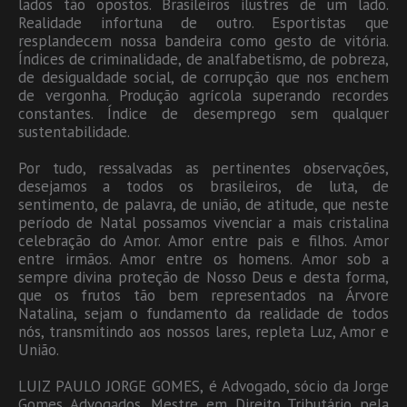
lados tão opostos. Brasileiros ilustres de um lado.
Realidade infortuna de outro. Esportistas que
resplandecem nossa bandeira como gesto de vitória.
Índices de criminalidade, de analfabetismo, de pobreza,
de desigualdade social, de corrupção que nos enchem
de vergonha. Produção agrícola superando recordes
constantes. Índice de desemprego sem qualquer
sustentabilidade.
Por tudo, ressalvadas as pertinentes observações,
desejamos a todos os brasileiros, de luta, de
sentimento, de palavra, de união, de atitude, que neste
período de Natal possamos vivenciar a mais cristalina
celebração do Amor. Amor entre pais e filhos. Amor
entre irmãos. Amor entre os homens. Amor sob a
sempre divina proteção de Nosso Deus e desta forma,
que os frutos tão bem representados na Árvore
Natalina, sejam o fundamento da realidade de todos
nós, transmitindo aos nossos lares, repleta Luz, Amor e
União.
LUIZ PAULO JORGE GOMES, é Advogado, sócio da Jorge
Gomes Advogados, Mestre em Direito Tributário pela