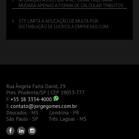
MUDARÁ APENAS A FORMA DE CALCULAR TRIBUTOS
OU TAMBÉM A GESTÃO DE RISCOS DAS EMPRESAS?
STF LIMITA A APLICAÇÃO DE MULTA POR
DISTRIBUIÇÃO DE LUCROS A EMPRESAS COM
DÉBITOS FEDERAIS: ANÁLISE DOS NOVOS CRITÉRIOS
Rua Ângela Faita David, 29
Pres. Prudente/SP | CEP 19053-777
F
+55 18 3334-4000
E
contato@jorgegomes.com.br
Dourados - MS Londrina - PR
São Paulo - SP Três Lagoas - MS