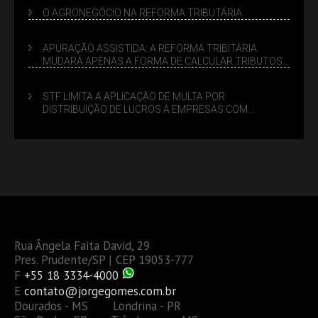
O AGRONEGÓCIO NA REFORMA TRIBUTÁRIA
APURAÇÃO ASSISTIDA: A REFORMA TRIBITÁRIA
MUDARÁ APENAS A FORMA DE CALCULAR TRIBUTOS
OU TAMBÉM A GESTÃO DE RISCOS DAS EMPRESAS?
STF LIMITA A APLICAÇÃO DE MULTA POR
DISTRIBUIÇÃO DE LUCROS A EMPRESAS COM
DÉBITOS FEDERAIS: ANÁLISE DOS NOVOS CRITÉRIOS
Rua Ângela Faita David, 29
Pres. Prudente/SP | CEP 19053-777
F
+55 18 3334-4000
E
contato@jorgegomes.com.br
Dourados - MS Londrina - PR