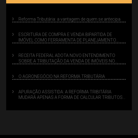
Reforma Tributária: a vantagem de quem se antecipa
ESCRITURA DE COMPRA E VENDA BIPARTIDA DE
IMÓVEL COMO FERRAMENTA DE PLANEJAMENTO
SUCESSÓRIO
RECEITA FEDERAL ADOTA NOVO ENTENDIMENTO
SOBRE A TRIBUTAÇÃO DA VENDA DE IMÓVEIS NO
LUCRO PRESUMIDO
O AGRONEGÓCIO NA REFORMA TRIBUTÁRIA
APURAÇÃO ASSISTIDA: A REFORMA TRIBITÁRIA
MUDARÁ APENAS A FORMA DE CALCULAR TRIBUTOS
OU TAMBÉM A GESTÃO DE RISCOS DAS EMPRESAS?