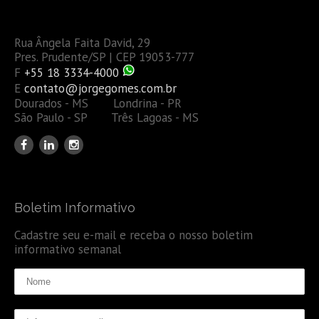
Rua Ângela Faita David, 29
Pres. Prudente/SP | CEP 19053-777
F
+55 18 3334-4000
E
contato@jorgegomes.com.br
Dourados - MS Londrina - PR
São Paulo - SP Três Lagoas - MS
Boletim Informativo
Cadastre seu e-mail e receba o nosso boletim
informativo semanal