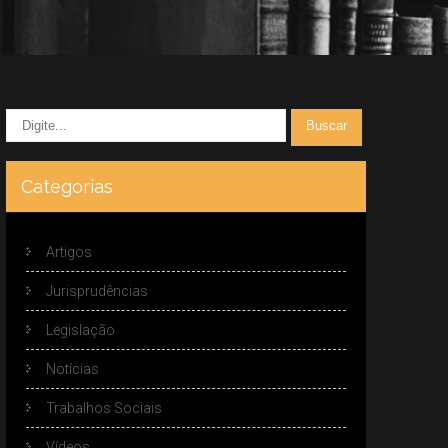
Categorias
Artigos
Jurisprudências
Legislação
Notícias
Trabalhos Sociais
Vídeos