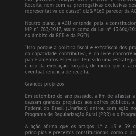
Receita, nem com as prerrogativas exclusivas de
representativa de classe”, diz&#160 parecer da A
Noutro plano, a AGU entende pela a constitucion
MP nº 783/2017, assim como da Lei nº 13.606/201
no âmbito da RFB e da PGFN.
“Isso porque a política fiscal e extrafiscal dos 
da capacidade contributiva, e da livre concorrê
parcelamentos especiais tem sido uma estratégia
o uso da execução forçada, de modo que o acr
eventual renúncia de receita.”
Grandes prejuízos
Em setembro do ano passado, a fim de afastar a 
causam grandes prejuízos aos cofres públicos, a 
Federal do Brasil (Unafisco) entrou com ação no
Programa de Regularização Rural (PRR) e o Program
A ação afirma que os artigos 1º a 13 e 39 da
princípios e preceitos constitucionais, como o pri