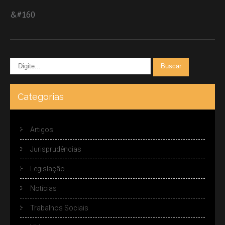
&#160
Categorias
Artigos
Jurisprudências
Legislação
Notícias
Trabalhos Sociais