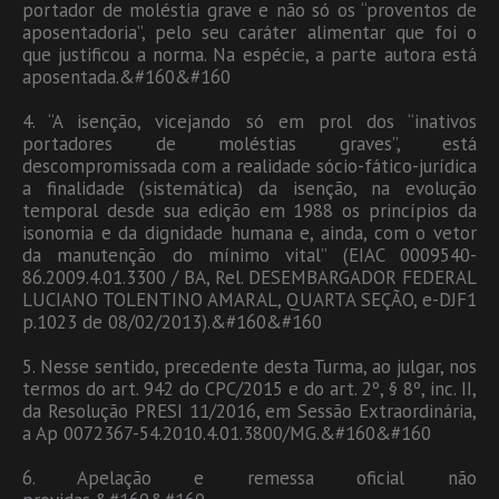
portador de moléstia grave e não só os “proventos de
aposentadoria”, pelo seu caráter alimentar que foi o
que justificou a norma. Na espécie, a parte autora está
aposentada.&#160&#160
4. “A isenção, vicejando só em prol dos “inativos
portadores de moléstias graves”, está
descompromissada com a realidade sócio-fático-jurídica
a finalidade (sistemática) da isenção, na evolução
temporal desde sua edição em 1988 os princípios da
isonomia e da dignidade humana e, ainda, com o vetor
da manutenção do mínimo vital” (EIAC 0009540-
86.2009.4.01.3300 / BA, Rel. DESEMBARGADOR FEDERAL
LUCIANO TOLENTINO AMARAL, QUARTA SEÇÃO, e-DJF1
p.1023 de 08/02/2013).&#160&#160
5. Nesse sentido, precedente desta Turma, ao julgar, nos
termos do art. 942 do CPC/2015 e do art. 2º, § 8º, inc. II,
da Resolução PRESI 11/2016, em Sessão Extraordinária,
a Ap 0072367-54.2010.4.01.3800/MG.&#160&#160
6. Apelação e remessa oficial não