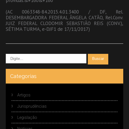
providas.&#160&#160
(AC 0063348-84.2015.4.01.3400 / DF, Rel.
DESEMBARGADORA FEDERAL ÂNGELA CATÃO, Rel.Conv.
JUIZ FEDERAL CLODOMIR SEBASTIÃO REIS (CONV.),
SÉTIMA TURMA, e-DJF1 de 17/11/2017)
Categorias
Artigos
Jurisprudências
Legislação
Notícias