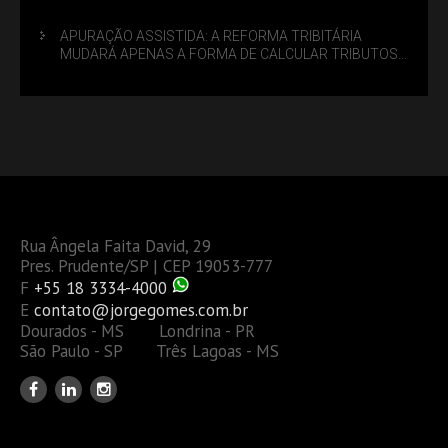
APURAÇÃO ASSISTIDA: A REFORMA TRIBITÁRIA
MUDARÁ APENAS A FORMA DE CALCULAR TRIBUTOS
OU TAMBÉM A GESTÃO DE RISCOS DAS EMPRESAS?
Rua Ângela Faita David, 29
Pres. Prudente/SP | CEP 19053-777
F
+55 18 3334-4000
E
contato@jorgegomes.com.br
Dourados - MS Londrina - PR
São Paulo - SP Três Lagoas - MS