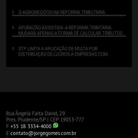
LUCRO PRESUMIDO
O AGRONEGÓCIO NA REFORMA TRIBUTÁRIA
APURAÇÃO ASSISTIDA: A REFORMA TRIBITÁRIA
MUDARÁ APENAS A FORMA DE CALCULAR TRIBUTOS
OU TAMBÉM A GESTÃO DE RISCOS DAS EMPRESAS?
STF LIMITA A APLICAÇÃO DE MULTA POR
DISTRIBUIÇÃO DE LUCROS A EMPRESAS COM
DÉBITOS FEDERAIS: ANÁLISE DOS NOVOS CRITÉRIOS
Rua Ângela Faita David, 29
Pres. Prudente/SP | CEP 19053-777
F
+55 18 3334-4000
E
contato@jorgegomes.com.br