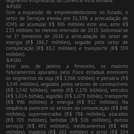
segmento empresarial do comércio esta semana.
&#160
Com a expansão do empreendedorismo no Estado, o
setor de Serviços elevou em 31,33% a arrecadação de
ICMS ao acumular R$ 306 milhões este ano, ante R$
233 milhões no mesmo intervalo de 2015. Sobressai-se
no 1º bimestre de 2016 a arrecadação do setor de
energia (R$ 186,7 milhões), seguido pelo setor de
comunicação (R$ 83,2 milhões) e transporte (R$ 359
milhões).
&#160
Este ano, de janeiro a fevereiro, os maiores
faturamentos apurados pelo Fisco estadual envolvem
os segmentos da soja (R$ 3,566 bilhões) e pecuária (R$
3,545 milhões), seguidos pelos setores de combustíveis
(R$ 2,542 bilhões), varejo (R$ 2,176 bilhões), veículos
(R$ 1,014 bilhão), algodão (R$ 1,073 bilhão), transporte
(R$ 996 milhões) e energia (R$ 912 milhões). Na
sequência parecem os setores da comunicação (R$ 848
milhões), supermercados (R$ 788 milhões), atacados
(R$ 705 milhões), bebidas (R$ 526 milhões), outros
serviços (R$ 491 milhões), medicamentos (R$ 468
milhões), madeira (R$ 262 milhões) e arroz (R$ 154