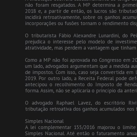
não foram resgatados. A MP determina a primei
2018 e, a partir de então, os lucros são tribut
incidirá retroativamente, sobre os ganhos acumul
incorporações ou fusões tornam o rendimento disp
O tributarista Fábio Alexandre Lunardini, do P
prejudica o interesse pelo modelo de investim
atratividade, mas perdem a vantagem que tinham e
Como a MP não foi aprovada no Congresso em 2017
um lado, advogados argumentam que a medida aume
de impostos. Com isso, caso seja convertida em 
2019. Por outro lado, a Receita Federal pode de
antecipou o recolhimento do Imposto de Renda
forma. Assim, não se aplicaria o princípio da anter
O advogado Raphael Lavez, do escritório Rivit
tributação retroativa dos ganhos acumulados nos 
Simples Nacional
A lei complementar 155/2016 majorou o limite 
Simples Nacional. Até então o faturamento anual