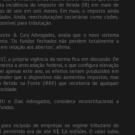
ra incidência do Imposto de Renda (IR) em maio de
ados de seis em seis meses. Em maio, o imposto ainda
ados. Ainda, reestruturações societárias como cisões,
onível para tributação.
eixoto & Cury Advogados, avalia que o novo sistema
ento. “Os fundos fechados não perdem totalmente a
m relação aos abertos”, afirma.
, a própria vigência da norma fica em discussão. De
nta a arrecadação federal, o que configura elevação
lei apenas este ano, os efeitos seriam produzidos em
fender que o dispositivo não aumentou impostos, mas
 Retido na Fonte (IRRF) que receberia de qualquer
ioridade.
ti e Dias Advogados, considera inconstitucional a
fundos.
para inclusão de empresas no regime tributário do
 permitido era de até R$ 3,6 milhões. O valor subiu