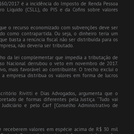
 160/2017 é a incidência do Imposto de Renda Pessoa
ucro Líquido (CSLL), do PIS e da Cofins sobre valores
a que o recurso economizado com subvenções deve ser
o como contrapartida. Ou seja, o dinheiro teria um
que basta a renúncia fiscal não ser distribuída para os
mpresa, não deveria ser tributado.
ho da lei complementar que impedia a tributação de
sso Nacional derrubou o veto em novembro de 2017.
vo, mais favorável ao contribuinte. O trecho exclui o
e a empresa distribua os valores em forma de lucros
critório Rivitti e Dias Advogados, argumenta que o
retado de formas diferentes pela Justiça. “Tudo vai
Judiciário e pelo Carf [Conselho Administrativo de
 que receberem valores em espécie acima de R$ 30 mil