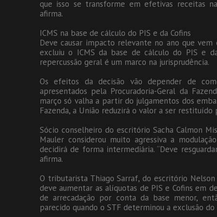
que isso se transforme em efetivas receitas n
afirma.
ICMS na base de cálculo do PIS e da Cofins
Deve causar impacto relevante no ano que vem 
excluiu o ICMS da base de cálculo do PIS e da 
repercussão geral é um marco na jurisprudência.
Os efeitos da decisão vão depender de com
apresentados pela Procuradoria-Geral da Fazen
março só valha a partir do julgamentos dos emba
Fazenda, a União reduzirá o valor a ser restituído 
Sócio conselheiro do escritório Sacha Calmon Mi
Mauler considerou muito agressiva a modulação
decidirá de forma intermediária. “Deve resguardar
afirma.
O tributarista Thiago Sarraf, do escritório Nelso
deve aumentar as alíquotas de PIS e Cofins em de
de arrecadação por conta da base menor, ent
parecido quando o STF determinou a exclusão do I