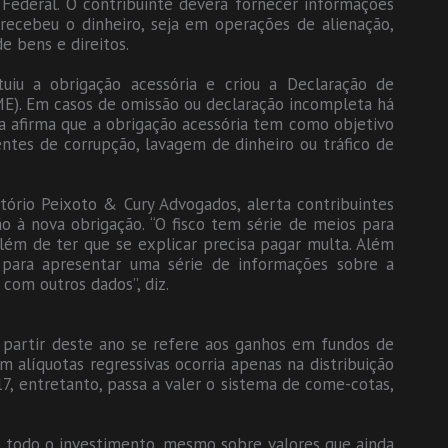
 Federal. O contribuinte deverá fornecer informações
ecebeu o dinheiro, seja em operações de alienação,
e bens e direitos.
tuiu a obrigação acessória e criou a Declaração de
). Em casos de omissão ou declaração incompleta há
ta afirma que a obrigação acessória tem como objetivo
ntes de corrupção, lavagem de dinheiro ou tráfico de
itório Peixoto & Cury Advogados, alerta contribuintes
o à nova obrigação. “O fisco tem série de meios para
lém de ter que se explicar precisa pagar multa. Além
o para apresentar uma série de informações sobre a
com outros dados”, diz.
a partir deste ano se refere aos ganhos em fundos de
 alíquotas regressivas ocorria apenas na distribuição
17, entretanto, passa a valer o sistema de come-cotas,
e todo o investimento, mesmo sobre valores que ainda