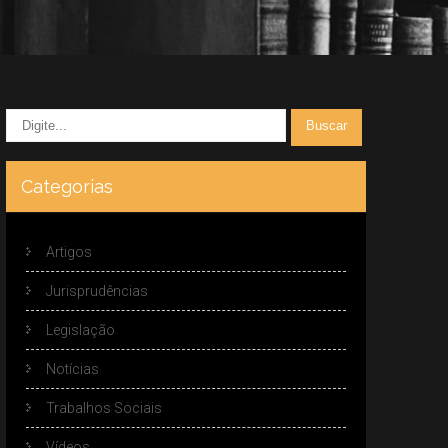
Categorias
Artigos
Jurisprudências
Legislação
Notícias
Trabalhos Sociais
Vídeos