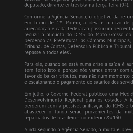
deputado, durante entrevista na terça-feira (04).
Conforme a Agência Senado, o objetivo da reform
em torno de 4%. Porém, a ideia é motivo de 
arrecadação e cada federação possui um percentu
reduzir a alíquota do ICMS do Mato Grosso do Su
perdendo as Prefeituras, as Câmaras Municipais, 
Tribunal de Contas, Defensoria Pública e Tribunal
repasse a todos eles”.
Para ele, quando se está numa crise a saída é aum
tem feito isto e porque nós vamos entrar com u
favor de baixar tributos, mas não num momento d
e escalonando o pagamento de salários dos servido
Em julho, o Governo Federal publicou uma Medid
Desenvolvimento Regional para os estados. A 
perderem com a possível unificação do ICMS e bus
abastecer o fundo serão provenientes da mult
repatriados de brasileiros no exterior.&#160
Ainda segundo a Agência Senado, a multa é previ