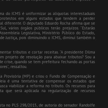
a do ICMS é uniformizar as alíquotas interestaduais
protestos em alguns estados que tendem a perder
al diferente. O deputado Eduardo Rocha afirma que se
l, vários órgãos públicos terão prejuízos. “Estarão
Assembleia Legislativa, Ministério Público do Estado,
 de Justiça, pois diminuindo o ICMS, diminui também o
entar tributos e cortar receitas. “A presidente Dilma
m projeto de resolução para abaixar tributos? Sou a
e crise, quando se tem prefeitura fechando as portas
res”, ressaltou.
a Provisória (MP) e criou o Fundo de Compensação e
ideia é uma tentativa de compensar os estados que
ca viabilizar a reforma no tributo. Os recursos para
a que será aplicada na regularização de recursos
sta no PLS 298/2015, de autoria do senador Randolfe