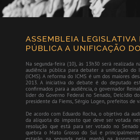
ASSEMBLEIA LEGISLATIVA
PÚBLICA A UNIFICAÇÃO DO
Na segunda-feira (10), às 13h30 será realizada 
audiência pública para debater a unificação do
(ICMS). A reforma do ICMS é um dos maiores des
2013. A iniciativa do debate é do deputado e
confirmados para a audiência, o governador Rein
líder do Governo Federal no Senado, Delcídio d
presidente da Fiems, Sérgio Logen, prefeitos de v
De acordo com Eduardo Rocha, o objetivo da audi
da alíquota do imposto que deve ser votada ne
resolução que está para ser votado no Senad
quebra o Mato Grosso do Sul e principalmente a
estarão na segunda pela manhã na Assomasul e