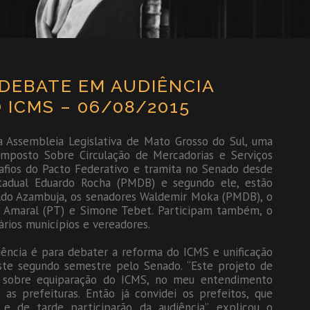
 DEBATE EM AUDIÊNCIA
 ICMS – 06/08/2015
na Assembleia Legislativa de Mato Grosso do Sul, uma
 Imposto Sobre Circulação de Mercadorias e Serviços
afios do Pacto Federativo e tramita no Senado desde
stadual Eduardo Rocha (PMDB) e segundo ele, estão
aldo Azambuja, os senadores Waldemir Moka (PMDB), o
o Amaral (PT) e Simone Tebet. Participam também, o
ários municípios e vereadores.
ência é para debater a reforma do ICMS e unificação
ste segundo semestre pelo Senado. “Este projeto de
o sobre equiparação do ICMS, no meu entendimento
s prefeituras. Então já convidei os prefeitos, que
 de tarde participarão da audiência”, explicou o