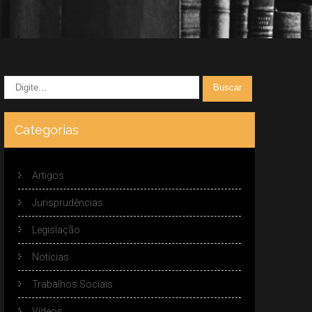
Categorias
Artigos
Jurisprudências
Legislação
Notícias
Trabalhos Sociais
Vídeos