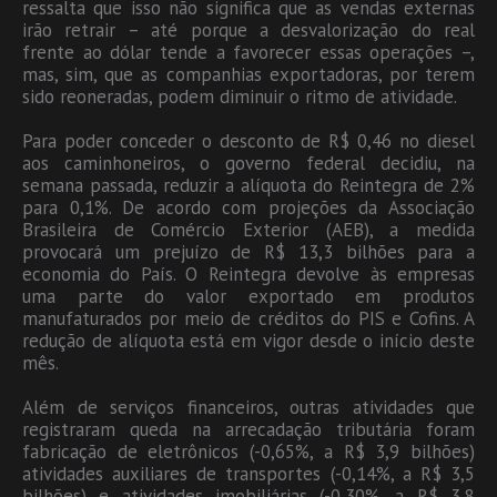
ressalta que isso não significa que as vendas externas
irão retrair – até porque a desvalorização do real
frente ao dólar tende a favorecer essas operações –,
mas, sim, que as companhias exportadoras, por terem
sido reoneradas, podem diminuir o ritmo de atividade.
Para poder conceder o desconto de R$ 0,46 no diesel
aos caminhoneiros, o governo federal decidiu, na
semana passada, reduzir a alíquota do Reintegra de 2%
para 0,1%. De acordo com projeções da Associação
Brasileira de Comércio Exterior (AEB), a medida
provocará um prejuízo de R$ 13,3 bilhões para a
economia do País. O Reintegra devolve às empresas
uma parte do valor exportado em produtos
manufaturados por meio de créditos do PIS e Cofins. A
redução de alíquota está em vigor desde o início deste
mês.
Além de serviços financeiros, outras atividades que
registraram queda na arrecadação tributária foram
fabricação de eletrônicos (-0,65%, a R$ 3,9 bilhões)
atividades auxiliares de transportes (-0,14%, a R$ 3,5
bilhões) e atividades imobiliárias (-0,30%, a R$ 3,8