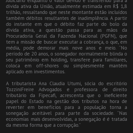
Judiciário enquanto o valor devido é transferido para a
dívida ativa da União, atualmente estimada em R$ 1,8
trilhão, ressaltando que neste montante estão incluídos
também débitos resultantes de inadimplência. A partir
do instante em que o débito faz parte do bolo da
dívida ativa, a questão passa para as mãos da
Procuradoria Geral da Fazenda Nacional (PGFN), que
tem a missão de buscar executar a cobrança, o que, em
média, pode demorar mais nove anos e meio. “No
período de 20 anos, o sonegador normalmente blinda o
seu patrimônio em holding, transfere para familiares,
coloca em off-shores ou simplesmente mantém
aplicado em investimentos.
A tributarista Ana Claudia Utumi, sócia do escritório
TozziniFreire Advogados e professora de direito
tributário da Fipecafi, acrescenta que o ineficiente
papel do Estado na gestão dos tributos na hora de
reverter em benefícios para a população torna a
sonegação aceitável para parte da sociedade. “Nas
economias mais desenvolvidas, a sonegação é é tratada
da mesma forma que a corrupção.”