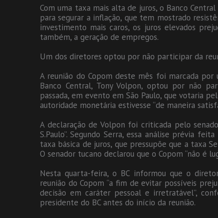
Com uma taxa mais alta de juros, o Banco Central
para segurar a inflação, que tem mostrado resistên
investimento mais caros, os juros elevados preju
também, a geração de empregos.
Um dos diretores optou por não participar da reu
A reunião do Copom deste mês foi marcada por u
Banco Central, Tony Volpon, optou por não par
passada, em evento em São Paulo, que votaria pel
autoridade monetária estivesse “de maneira satis
A declaração de Volpon foi criticada pelo senado
S.Paulo”. Segundo Serra, essa análise prévia feita
taxa básica de juros, que pressupõe que a taxa Se
O senador tucano declarou que o Copom “não é lug
Nesta quarta-feira, o BC informou que o direto
reunião do Copom “a fim de evitar possíveis prej
decisão em caráter pessoal e irretratável”, con
presidente do BC antes do início da reunião.