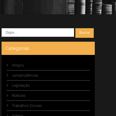
Categorias
Artigos
Jurisprudências
Legislação
Notícias
Trabalhos Sociais
Vídeos