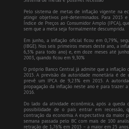
Sistema de metas e possível recessão
Pelo sistema de metas de inflação vigente na eco
atingir objetivos pré-determinados. Para 2015 
Índice de Preços ao Consumidor Amplo (IPCA), que
sem que a meta seja formalmente descumprida.
Em junho, a inflação oficial ficou em 0,79%, segu
(IBGE). Nos seis primeiros meses deste ano, a in
6,5% para todo ano) e, em doze meses até junho
2003, quando ficou em 9,30%
O próprio Banco Central já admite que a inflação
2015. A previsão da autoridade monetária é de 
prevê um IPCA de 9,23% em 2015. A autoridad
propagação da inflação neste ano e para trazer a 
2016.
Do lado da atividade econômica, após a queda d
possibilidade de o país entrar em recessão, q
contração da economia. A expectativa da maior p
semana passada pelo BC com mais de 100 analist
retração de 1,76% em 2015 – a maior em 25 anos