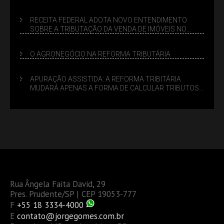
SUCESSÓRIO
RECEITA FEDERAL ADOTA NOVO ENTENDIMENTO
SOBRE A TRIBUTAÇÃO DA VENDA DE IMÓVEIS NO
LUCRO PRESUMIDO
O AGRONEGÓCIO NA REFORMA TRIBUTÁRIA
APURAÇÃO ASSISTIDA: A REFORMA TRIBITÁRIA
MUDARÁ APENAS A FORMA DE CALCULAR TRIBUTOS
OU TAMBÉM A GESTÃO DE RISCOS DAS EMPRESAS?
Rua Ângela Faita David, 29
Pres. Prudente/SP | CEP 19053-777
F
+55 18 3334-4000
E
contato@jorgegomes.com.br