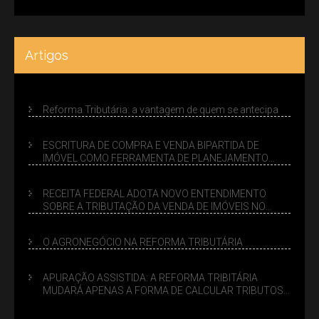
Artigos
Reforma Tributária: a vantagem de quem se antecipa
ESCRITURA DE COMPRA E VENDA BIPARTIDA DE
IMÓVEL COMO FERRAMENTA DE PLANEJAMENTO
SUCESSÓRIO
RECEITA FEDERAL ADOTA NOVO ENTENDIMENTO
SOBRE A TRIBUTAÇÃO DA VENDA DE IMÓVEIS NO
LUCRO PRESUMIDO
O AGRONEGÓCIO NA REFORMA TRIBUTÁRIA
APURAÇÃO ASSISTIDA: A REFORMA TRIBITÁRIA
MUDARÁ APENAS A FORMA DE CALCULAR TRIBUTOS
OU TAMBÉM A GESTÃO DE RISCOS DAS EMPRESAS?