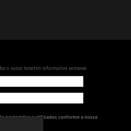
eba o nosso boletim informativo semanal
o protegidos e utilizados conforme a nossa