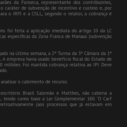
marães da Fonseca, representante dos contribuintes,
 o caráter de subvenção de incentivo e custeio e, por
ara o IRPJ e a CSLL, segundo o relator, a cobrança é
s foi feita a aplicação imediata do artigo 10 da LC
icas específicas da Zona Franca de Manaus (subvenção
ado na última semana, a 2ª Turma da 3ª Câmara da 1ª
 A empresa havia usado benefício fiscal do Estado de
0 milhões. Foi mantida cobrança relativa ao IPI. Deve
ado.
analisar o cabimento de recurso.
 escritório Brasil Salomão e Matthes, não caberia a
s, tendo como base a Lei Complementar 160. “O Carf
 retroativamente (aos processos que já estavam em