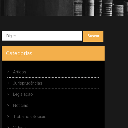
Categorias
Artigos
Jurisprudências
Legislação
Notícias
Trabalhos Sociais
Vídeos