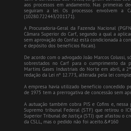
aos processos em andamento. Nas primeiras dec
seguiram a lei. Os processos envolvem a C
(10280.722443/201171).
A Procuradoria-Geral da Fazenda Nacional (PGF
Câmara Superior do Carf, segundo a qual a aplic
sem aprovação do Confaz está condicionada à comp
e depósito dos benefícios fiscais).
De acordo com o advogado João Marcos Colussi, só
sobrestados no Carf para o cumprimento da p
Martins Gases Industriais do Norte em abril, a 
redação da Lei nº 12.773, alterada pela lei comp
A empresa havia utilizado benefício concedido 
de 1975 tem a prerrogativa de concessão sem apr
A autuação também cobra PIS e Cofins e, nessa 
Supremo tribunal Federal (STF) que retirou o IC
Superior Tribunal de Justiça (STJ) que afastou o 
da CSLL, mas o pedido não foi aceito.&#160