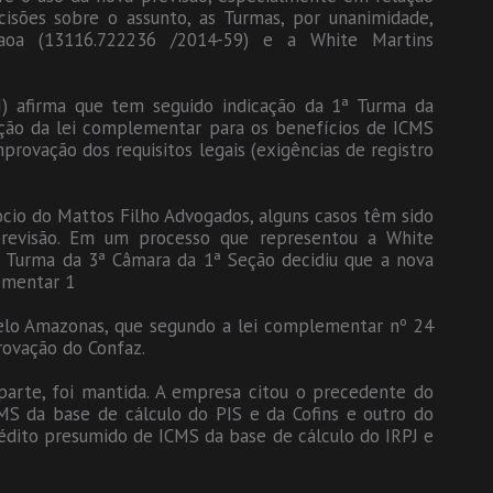
isões sobre o assunto, as Turmas, por unanimidade,
aoa (13116.722236 /2014-59) e a White Martins
N) afirma que tem seguido indicação da 1ª Turma da
ação da lei complementar para os benefícios de ICMS
rovação dos requisitos legais (exigências de registro
cio do Mattos Filho Advogados, alguns casos têm sido
revisão. Em um processo que representou a White
2ª Turma da 3ª Câmara da 1ª Seção decidiu que a nova
lementar 1
pelo Amazonas, que segundo a lei complementar nº 24
ovação do Confaz.
parte, foi mantida. A empresa citou o precedente do
MS da base de cálculo do PIS e da Cofins e outro do
crédito presumido de ICMS da base de cálculo do IRPJ e