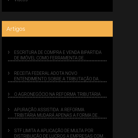
Artigos
ESCRITURA DE COMPRA E VENDA BIPARTIDA
DE IMÓVEL COMO FERRAMENTA DE
PLANEJAMENTO SUCESSÓRIO
RECEITA FEDERAL ADOTA NOVO
ENTENDIMENTO SOBRE A TRIBUTAÇÃO DA
VENDA DE IMÓVEIS NO LUCRO PRESUMIDO
O AGRONEGÓCIO NA REFORMA TRIBUTÁRIA
APURAÇÃO ASSISTIDA: A REFORMA
TRIBITÁRIA MUDARÁ APENAS A FORMA DE
CALCULAR TRIBUTOS OU TAMBÉM A GESTÃO
DE RISCOS DAS EMPRESAS?
STF LIMITA A APLICAÇÃO DE MULTA POR
DISTRIBUIÇÃO DE LUCROS A EMPRESAS COM