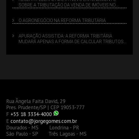
SOBRE A TRIBUTAÇÃO DA VENDA DE IMÓVEIS NO
LUCRO PRESUMIDO
O AGRONEGÓCIO NA REFORMA TRIBUTÁRIA
APURAÇÃO ASSISTIDA: A REFORMA TRIBITÁRIA
MUDARÁ APENAS A FORMA DE CALCULAR TRIBUTOS
OU TAMBÉM A GESTÃO DE RISCOS DAS EMPRESAS?
Rua Ângela Faita David, 29
Pres. Prudente/SP | CEP 19053-777
F
+55 18 3334-4000
E
contato@jorgegomes.com.br
Dourados - MS Londrina - PR
São Paulo - SP Três Lagoas - MS