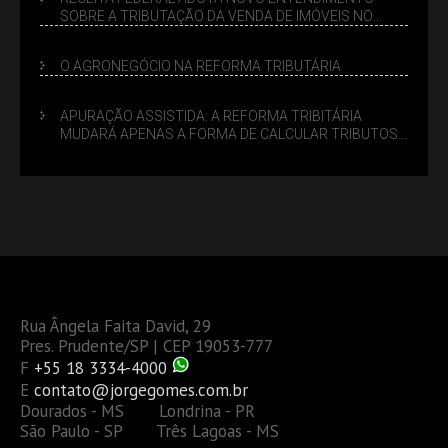
SOBRE A TRIBUTAÇÃO DA VENDA DE IMÓVEIS NO
LUCRO PRESUMIDO
O AGRONEGÓCIO NA REFORMA TRIBUTÁRIA
APURAÇÃO ASSISTIDA: A REFORMA TRIBITÁRIA
MUDARÁ APENAS A FORMA DE CALCULAR TRIBUTOS
OU TAMBÉM A GESTÃO DE RISCOS DAS EMPRESAS?
Rua Ângela Faita David, 29
Pres. Prudente/SP | CEP 19053-777
F
+55 18 3334-4000
E
contato@jorgegomes.com.br
Dourados - MS Londrina - PR
São Paulo - SP Três Lagoas - MS