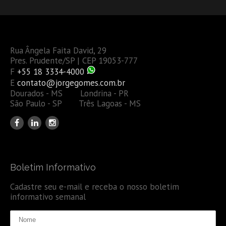
Rua Ângela Faita David, 29
Pres. Prudente/SP | CEP 19053-777
F
+55 18 3334-4000
E
contato@jorgegomes.com.br
Dourados - MS Londrina - PR
São Paulo - SP Três Lagoas - MS
Boletim Informativo
Cadastre seu e-mail e receba o nosso boletim
informativo semanal