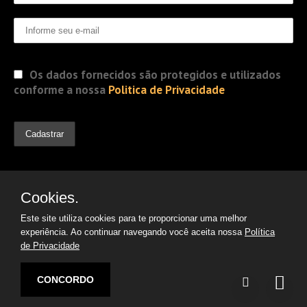
Os dados fornecidos são protegidos e utilizados
conforme a nossa
Politica de Privacidade
Cookies.
Este site utiliza cookies para te proporcionar uma melhor
experiência. Ao continuar navegando você aceita nossa
Política
de Privacidade
© 2019 Jorge Gomes
Advogados. Direitos Reservados
CONCORDO
Desenvolvido por:
Argon | Otimização de Sites