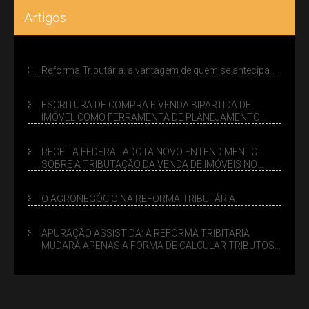
Artigos
Reforma Tributária: a vantagem de quem se antecipa
ESCRITURA DE COMPRA E VENDA BIPARTIDA DE
IMÓVEL COMO FERRAMENTA DE PLANEJAMENTO
SUCESSÓRIO
RECEITA FEDERAL ADOTA NOVO ENTENDIMENTO
SOBRE A TRIBUTAÇÃO DA VENDA DE IMÓVEIS NO
LUCRO PRESUMIDO
O AGRONEGÓCIO NA REFORMA TRIBUTÁRIA
APURAÇÃO ASSISTIDA: A REFORMA TRIBITÁRIA
MUDARÁ APENAS A FORMA DE CALCULAR TRIBUTOS
OU TAMBÉM A GESTÃO DE RISCOS DAS EMPRESAS?