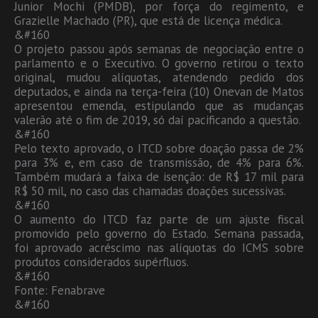
Junior Mochi (PMDB), por força do regimento, e
Grazielle Machado (PR), que está de licença médica.
&#160
O projeto passou após semanas de negociação entre o
parlamento e o Executivo. O governo retirou o texto
original, mudou alíquotas, atendendo pedido dos
deputados, e ainda na terça-feira (10) Onevan de Matos
apresentou emenda, estipulando que as mudanças
valerão até o fim de 2019, só daí pacificando a questão.
&#160
Pelo texto aprovado, o ITCD sobre doação passa de 2%
para 3% e, em caso de transmissão, de 4% para 6%.
Também mudará a faixa de isenção: de R$ 17 mil para
R$ 50 mil, no caso das chamadas doações sucessivas.
&#160
O aumento do ITCD faz parte de um ajuste fiscal
promovido pelo governo do Estado. Semana passada,
foi aprovado acréscimo nas alíquotas do ICMS sobre
produtos considerados supérfluos.
&#160
Fonte: Fenabrave
&#160