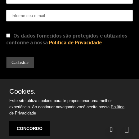
Os dados fornecidos são protegidos e utilizados
conforme a nossa
Politica de Privacidade
Cookies.
Este site utiliza cookies para te proporcionar uma melhor
experiência. Ao continuar navegando você aceita nossa
Política
de Privacidade
© 2019 Jorge Gomes
Advogados. Direitos Reservados
CONCORDO
Desenvolvido por:
Argon | Otimização de Sites