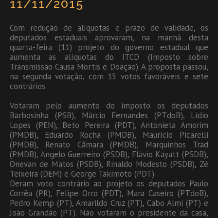
11/11/2015
Com redução de alíquotas e prazo de validade, os
deputados estaduais aprovaram, na manhã desta
quarta-feira (11) projeto do governo estadual que
aumenta as alíquotas do ITCD (Imposto sobre
Transmissão Causa Mortis e Doação). A proposta passou,
na segunda votação, com 15 votos favoráveis e sete
contrários.
Votaram pelo aumento do imposto os deputados
Barbosinha (PSB), Márcio Fernandes (PTdoB), Lídio
Lopes (PEN), Beto Pereira (PDT), Antonieta Amorim
(PMDB), Eduardo Rocha (PMDB), Maurício Picarelli
(PMDB), Renato Câmara (PMDB), Marquinhos Trad
(PMDB), Angelo Guerreiro (PSDB), Flávio Kayatt (PSDB),
Onevan de Matos (PSDB), Rinaldo Modesto (PSDB), Zé
Teixeira (DEM) e George Takimoto (PDT).
Deram voto contrário ao projeto os deputados Paulo
Corrêa (PR), Felipe Orro (PDT), Mara Caseiro (PTdoB),
Pedro Kemp (PT), Amarildo Cruz (PT), Cabo Almi (PT) e
João Grandão (PT). Não votaram o presidente da casa,