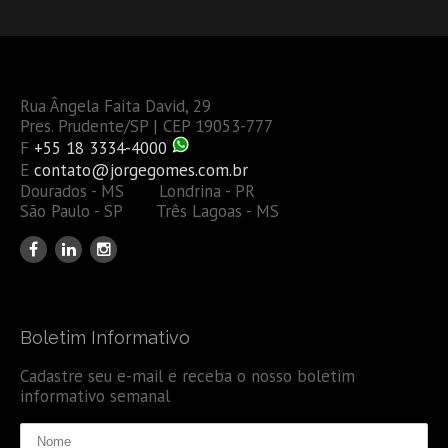
Rua Ângela Faita David, 29
Pres. Prudente/SP | CEP 19053-777
F
+55 18 3334-4000
E
contato@jorgegomes.com.br
Dourados - MS Londrina - PR
São Paulo - SP Três Lagoas - MS
Boletim Informativo
Cadastre seu e-mail e receba o nosso boletim
informativo semanal