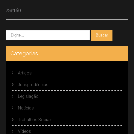
&#160
Categorias
Artigos
Jurisprudências
Legislação
Notícias
Trabalhos Sociais
Vídeos