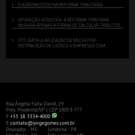
O AGRONEGÓCIO NA REFORMA TRIBUTÁRIA
APURAÇÃO ASSISTIDA: A REFORMA TRIBITÁRIA
MUDARÁ APENAS A FORMA DE CALCULAR TRIBUTOS
OU TAMBÉM A GESTÃO DE RISCOS DAS EMPRESAS?
STF LIMITA A APLICAÇÃO DE MULTA POR
DISTRIBUIÇÃO DE LUCROS A EMPRESAS COM
DÉBITOS FEDERAIS: ANÁLISE DOS NOVOS CRITÉRIOS
Rua Ângela Faita David, 29
Pres. Prudente/SP | CEP 19053-777
F
+55 18 3334-4000
E
contato@jorgegomes.com.br
Dourados - MS Londrina - PR