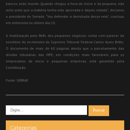
bancos, todo mundo. Quando chegou a hora do micro e do pequeno, não
acho justo que a matéria tenha sido aprovada e depois vetada”, declarou
o presidente do Senado. “Vou defender a derrubada desse veto”, concluiu
em entrevista no último dia 20.
A mobilização pelo Refis dos pequenos negócios conta com parecer do
escritório do ex-ministro do Supremo Tribunal Federal Carlos Ayres Britto.
O documento de mais de 60 páginas atesta que o parcelamento das
dívidas tributárias das MPE, em condições mais favoráveis para os
empresários de micro e pequenas empresas, está garantido pela
Constituição.
Fonte: SEBRAE
Categorias