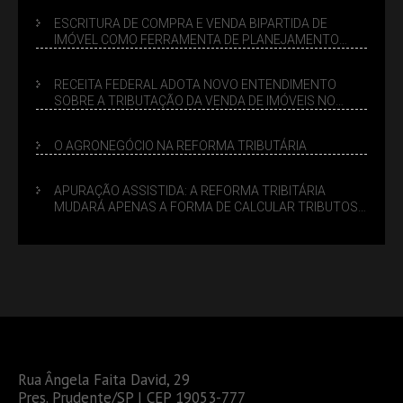
ESCRITURA DE COMPRA E VENDA BIPARTIDA DE
IMÓVEL COMO FERRAMENTA DE PLANEJAMENTO
SUCESSÓRIO
RECEITA FEDERAL ADOTA NOVO ENTENDIMENTO
SOBRE A TRIBUTAÇÃO DA VENDA DE IMÓVEIS NO
LUCRO PRESUMIDO
O AGRONEGÓCIO NA REFORMA TRIBUTÁRIA
APURAÇÃO ASSISTIDA: A REFORMA TRIBITÁRIA
MUDARÁ APENAS A FORMA DE CALCULAR TRIBUTOS
OU TAMBÉM A GESTÃO DE RISCOS DAS EMPRESAS?
Rua Ângela Faita David, 29
Pres. Prudente/SP | CEP 19053-777