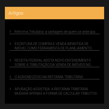
Artigos
Reforma Tributária: a vantagem de quem se antecipa
ESCRITURA DE COMPRA E VENDA BIPARTIDA DE
IMÓVEL COMO FERRAMENTA DE PLANEJAMENTO
SUCESSÓRIO
RECEITA FEDERAL ADOTA NOVO ENTENDIMENTO
SOBRE A TRIBUTAÇÃO DA VENDA DE IMÓVEIS NO
LUCRO PRESUMIDO
O AGRONEGÓCIO NA REFORMA TRIBUTÁRIA
APURAÇÃO ASSISTIDA: A REFORMA TRIBITÁRIA
MUDARÁ APENAS A FORMA DE CALCULAR TRIBUTOS
OU TAMBÉM A GESTÃO DE RISCOS DAS EMPRESAS?