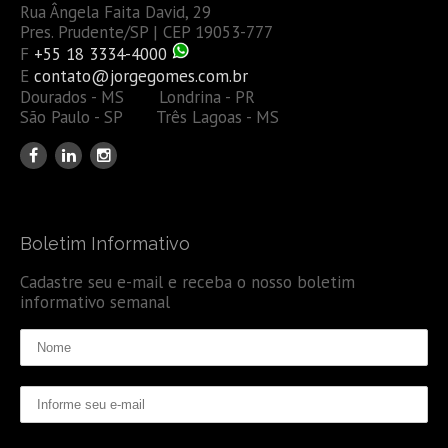
Rua Ângela Faita David, 29
Pres. Prudente/SP | CEP 19053-777
F
+55 18 3334-4000
E
contato@jorgegomes.com.br
Dourados - MS Londrina - PR
São Paulo - SP Três Lagoas - MS
Boletim Informativo
Cadastre seu e-mail e receba o nosso boletim
informativo semanal