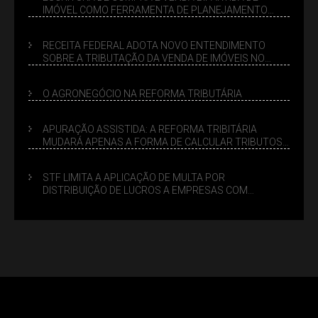
IMÓVEL COMO FERRAMENTA DE PLANEJAMENTO
SUCESSÓRIO
RECEITA FEDERAL ADOTA NOVO ENTENDIMENTO
SOBRE A TRIBUTAÇÃO DA VENDA DE IMÓVEIS NO
LUCRO PRESUMIDO
O AGRONEGÓCIO NA REFORMA TRIBUTÁRIA
APURAÇÃO ASSISTIDA: A REFORMA TRIBITÁRIA
MUDARÁ APENAS A FORMA DE CALCULAR TRIBUTOS
OU TAMBÉM A GESTÃO DE RISCOS DAS EMPRESAS?
STF LIMITA A APLICAÇÃO DE MULTA POR
DISTRIBUIÇÃO DE LUCROS A EMPRESAS COM
DÉBITOS FEDERAIS: ANÁLISE DOS NOVOS CRITÉRIOS