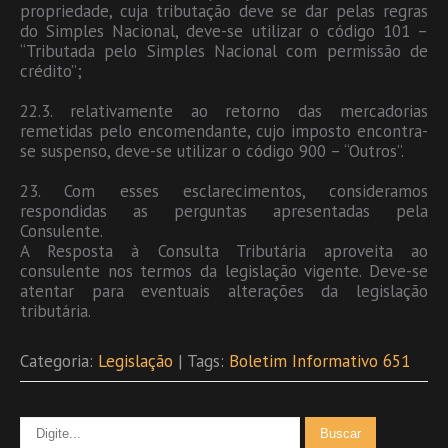
propriedade, cuja tributação deve se dar pelas regras
do Simples Nacional, deve-se utilizar o código 101 –
“Tributada pelo Simples Nacional com permissão de
crédito”;
22.3. relativamente ao retorno das mercadorias
remetidas pelo encomendante, cujo imposto encontra-
se suspenso, deve-se utilizar o código 900 – “Outros”.
23. Com esses esclarecimentos, consideramos
respondidas as perguntas apresentadas pela
Consulente.
A Resposta à Consulta Tributária aproveita ao
consulente nos termos da legislação vigente. Deve-se
atentar para eventuais alterações da legislação
tributária.
Categoria:
Legislação
| Tags:
Boletim Informativo 651