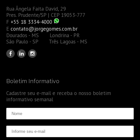
Rua Ângela Faita David, 29
Pres. Prudente/SP | CEP 19053-777
F
+55 18 3334-4000
E
contato@jorgegomes.com.br
Dourados - MS Londrina - PR
São Paulo - SP Três Lagoas - MS
Boletim Informativo
Cadastre seu e-mail e receba o nosso boletim
informativo semanal