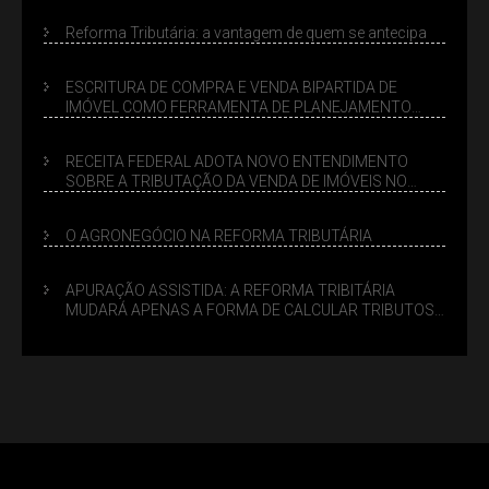
Reforma Tributária: a vantagem de quem se antecipa
ESCRITURA DE COMPRA E VENDA BIPARTIDA DE
IMÓVEL COMO FERRAMENTA DE PLANEJAMENTO
SUCESSÓRIO
RECEITA FEDERAL ADOTA NOVO ENTENDIMENTO
SOBRE A TRIBUTAÇÃO DA VENDA DE IMÓVEIS NO
LUCRO PRESUMIDO
O AGRONEGÓCIO NA REFORMA TRIBUTÁRIA
APURAÇÃO ASSISTIDA: A REFORMA TRIBITÁRIA
MUDARÁ APENAS A FORMA DE CALCULAR TRIBUTOS
OU TAMBÉM A GESTÃO DE RISCOS DAS EMPRESAS?