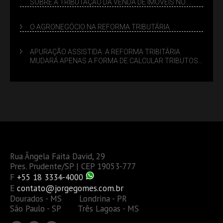
SOBRE A TRIBUTAÇÃO DA VENDA DE IMÓVEIS NO
LUCRO PRESUMIDO
O AGRONEGÓCIO NA REFORMA TRIBUTÁRIA
APURAÇÃO ASSISTIDA: A REFORMA TRIBITÁRIA
MUDARÁ APENAS A FORMA DE CALCULAR TRIBUTOS
OU TAMBÉM A GESTÃO DE RISCOS DAS EMPRESAS?
Rua Ângela Faita David, 29
Pres. Prudente/SP | CEP 19053-777
F
+55 18 3334-4000
E
contato@jorgegomes.com.br
Dourados - MS Londrina - PR
São Paulo - SP Três Lagoas - MS